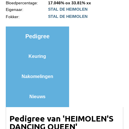
Bloedpercentage:
17.046% ox 33.81% xx
Import registratie
STAL DE HEIMOLEN
Eigenaar:
Veulenregistratie
STAL DE HEIMOLEN
Fokker:
I&R Registratie
Informatie overschrijven paspoort
Pedigree
Formulier overschrijven op naam
Animal Health Regulation
Keuring
Gids voor Goede Praktijken
Marktplaats
Nakomelingen
Tarievenlijst
Veel gestelde vragen
Nieuws
Webshop
Evenementen
Pedigree van 'HEIMOLEN'S
DANCING QUEEN'
NRPS Select Sale