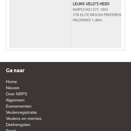
LEUNS VELD'S HEIDI
WBSFH
NWPCS M31273
1992
Dekhengsten
STB ELITE KROON PREFERENT
PALOMINO 1,48m
Zoek een hengst
HENGSTEN ONLINE
Hengstenselectie
Informatie Hengstenkeuring
AANMELDEN HENGSTENKEURING ONDER HET
Ga naar
ZADEL 2026
Verrichtingsonderzoek NRPS
Home
Nieuws
Verrichtingsonderzoek 2025-2026
Over NRPS
Algemeen
Verrichtingsonderzoek 2024-2025
Evenementen
Verrichtingsonderzoek 2023-2024
Veulenregistratie
Veulens en merries
Verrichtingsonderzoek 2022-2023
Dekhengsten
Sport
Verrichtingsonderzoek 2021-2022