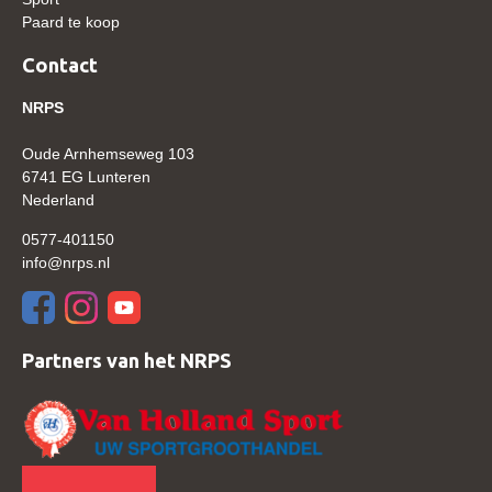
Paard te koop
Verrichtingsonderzoek 2020-2021
Contact
Verrichtingsonderzoek 2019-2020
NRPS
Sport
Paard te koop
Oude Arnhemseweg 103
6741 EG Lunteren
Inloggen
Nederland
CONTACT
0577-401150
info@nrps.nl
REGIO'S
Regio Noord
Bestuur Regio Noord
Partners van het NRPS
Regio Midden
Bestuur Regio Midden
Regio West