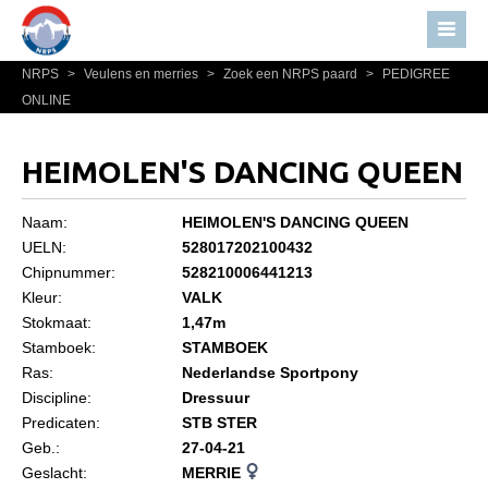
NRPS
>
Veulens en merries
>
Zoek een NRPS paard
>
PEDIGREE
Home
ONLINE
Nieuws
Over NRPS
HEIMOLEN'S DANCING QUEEN
Bestuur NRPS
Naam:
HEIMOLEN'S DANCING QUEEN
Lidmaatschap NRPS
UELN:
528017202100432
Chipnummer:
528210006441213
Informatie
Kleur:
VALK
Lid worden
Stokmaat:
1,47m
Statuten en reglementen
Stamboek:
STAMBOEK
Ras:
Nederlandse Sportpony
Privacyverklaring
Discipline:
Dressuur
Predicaten:
STB STER
Algemeen
Geb.:
27-04-21
Paardenpaspoort aanvragen
Geslacht:
MERRIE