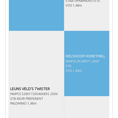
STAATSPRÄMIENSTUTE
Veulens en merries
VOS 1,48m
Zoek een NRPS paard
PEDIGREE ONLINE
Informatie aan je paard of pony toevoegen
Onze fokkerij
Fokkerij informatie
KIELSHOOP HONEYMILL
Fokprogramma's en registratie
NWPCS 00.00071
2000
STB
Informatie veulen registratie
VOS 1,49m
Veulen registratie
NRPS-Boegbeeld
LEUNS VELD'S TWISTER
NWPCS 528017200400895
2004
Predicaten
STB KEUR PREFERENT
PALOMINO 1,48m
Cornage
Röntgenonderzoek