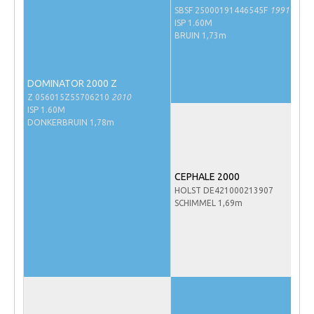
SBSF 25000191446545F
1991
NRPS Keuringen
ISP 1.60M
BRUIN 1,73m
Hengstenkeuring
Regionale Keuringen
DOMINATOR 2000 Z
Nationale Keuring
Z 056015Z55706210
2010
Late Veulenkeuring
ISP 1.60M
DONKERBRUIN 1,78m
ABOP
Sport
CEPHALE 2000
Wereldkampioenschap Jonge Paarden
HOLST DE421000213907
SCHIMMEL 1,69m
Dutch Pony Championship
Evenementen
Arabian Horse Events
Arabissimo
Veulenregistratie