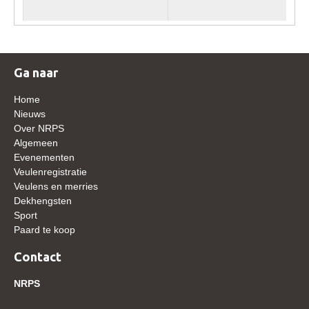
WBSFH
Dekhengsten
Zoek een hengst
Ga naar
HENGSTEN ONLINE
Home
Hengstenselectie
Nieuws
Over NRPS
Informatie Hengstenkeuring
Algemeen
AANMELDEN HENGSTENKEURING ONDER HET
Evenementen
ZADEL 2026
Veulenregistratie
Veulens en merries
Verrichtingsonderzoek NRPS
Dekhengsten
Sport
Verrichtingsonderzoek 2025-2026
Paard te koop
Verrichtingsonderzoek 2024-2025
Contact
Verrichtingsonderzoek 2023-2024
NRPS
Verrichtingsonderzoek 2022-2023
Verrichtingsonderzoek 2021-2022