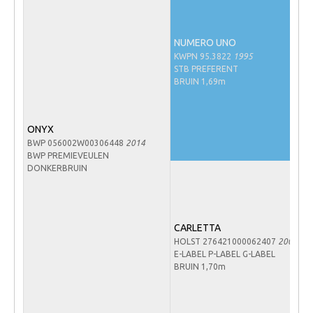
Veulens en merries
Zoek een NRPS paard
NUMERO UNO
KWPN 95.3822
1995
PEDIGREE ONLINE
STB PREFERENT
BRUIN 1,69m
Informatie aan je paard of pony toevoegen
Onze fokkerij
ONYX
Fokkerij informatie
BWP 056002W00306448
2014
BWP PREMIEVEULEN
Fokprogramma's en registratie
DONKERBRUIN
Informatie veulen registratie
Veulen registratie
CARLETTA
NRPS-Boegbeeld
HOLST 276421000062407
2007
Predicaten
E-LABEL P-LABEL G-LABEL
BRUIN 1,70m
Cornage
Röntgenonderzoek