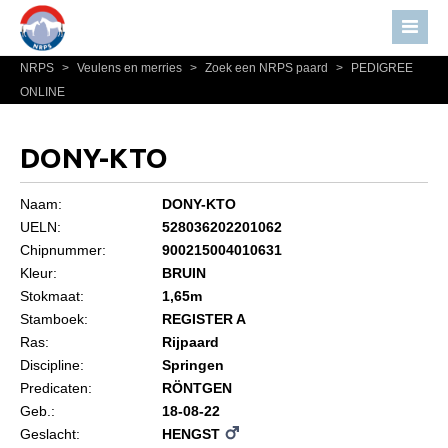
NRPS
>
Veulens en merries
>
Zoek een NRPS paard
>
PEDIGREE
Home
ONLINE
Nieuws
Over NRPS
DONY-KTO
Bestuur NRPS
Naam:
DONY-KTO
Lidmaatschap NRPS
UELN:
528036202201062
Chipnummer:
900215004010631
Informatie
Kleur:
BRUIN
Lid worden
Stokmaat:
1,65m
Statuten en reglementen
Stamboek:
REGISTER A
Ras:
Rijpaard
Privacyverklaring
Discipline:
Springen
Predicaten:
RÖNTGEN
Algemeen
Geb.:
18-08-22
Paardenpaspoort aanvragen
Geslacht:
HENGST