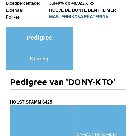
Bloedpercentage:
3.048% ox 48.922% xx
Import registratie
Eigenaar:
HOEVE DE BONTE BENTHEIMER
Veulenregistratie
MASLENNIKOVA EKATERINA
Fokker:
I&R Registratie
Informatie overschrijven paspoort
Pedigree
Formulier overschrijven op naam
Animal Health Regulation
Keuring
Gids voor Goede Praktijken
Marktplaats
Pedigree van 'DONY-KTO'
Tarievenlijst
Veel gestelde vragen
HOLST STAMM 6425
Webshop
Evenementen
NRPS Select Sale
DIAMANT DE SEMILLY