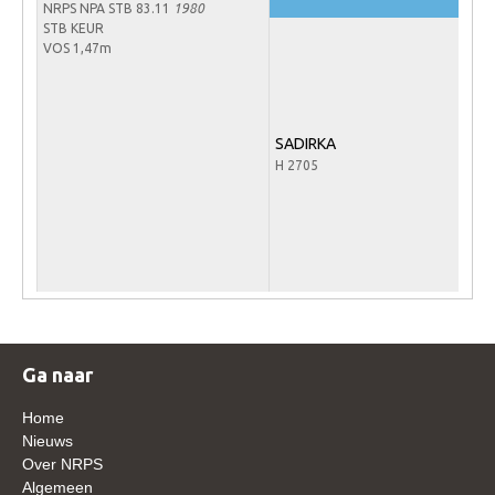
NRPS NPA STB 83.11
1980
Veulens en merries
STB KEUR
VOS 1,47m
Zoek een NRPS paard
PEDIGREE ONLINE
Informatie aan je paard of pony toevoegen
SADIRKA
H 2705
Onze fokkerij
Fokkerij informatie
Fokprogramma's en registratie
Informatie veulen registratie
Veulen registratie
NRPS-Boegbeeld
Ga naar
Predicaten
Home
Cornage
Nieuws
Over NRPS
Röntgenonderzoek
Algemeen