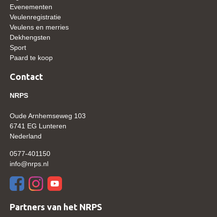
Evenementen
WBSFH
Veulenregistratie
Dekhengsten
Veulens en merries
Dekhengsten
Zoek een hengst
Sport
Paard te koop
HENGSTEN ONLINE
Contact
Hengstenselectie
Informatie Hengstenkeuring
NRPS
AANMELDEN HENGSTENKEURING ONDER HET
Oude Arnhemseweg 103
ZADEL 2026
6741 EG Lunteren
Verrichtingsonderzoek NRPS
Nederland
Verrichtingsonderzoek 2025-2026
0577-401150
info@nrps.nl
Verrichtingsonderzoek 2024-2025
Verrichtingsonderzoek 2023-2024
Verrichtingsonderzoek 2022-2023
Partners van het NRPS
Verrichtingsonderzoek 2021-2022