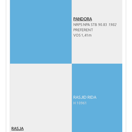
NRPS Keuringen
Hengstenkeuring
PANDORA
NRPS NPA STB 90.83
1982
Regionale Keuringen
PREFERENT
VOS 1,41m
Nationale Keuring
Late Veulenkeuring
ABOP
Sport
Wereldkampioenschap Jonge Paarden
Dutch Pony Championship
Evenementen
RASJID RIDA
H 10961
Arabian Horse Events
Arabissimo
Veulenregistratie
RASJA