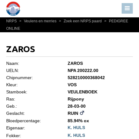
NRPS
>
Veulens en merries
>
Zoek een NRPS paard
>
PEDIGREE
Home
ONLINE
Nieuws
Over NRPS
ZAROS
Bestuur NRPS
Naam:
ZAROS
Lidmaatschap NRPS
UELN:
NPA 200222.00
Chipnummer:
528210000368042
Informatie
Kleur:
VOS
Lid worden
Stamboek:
VEULENBOEK
Statuten en reglementen
Ras:
Rijpony
Geb.:
28-03-00
Privacyverklaring
Geslacht:
RUIN
Algemeen
Bloedpercentage:
85.94% ox
K. HULS
Eigenaar:
Paardenpaspoort aanvragen
K. HULS
Fokker: