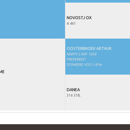
NOVOSTJ OX
A 461
OOSTERBROEK ARTHUR
NNFPS 5 IMP
1958
PREFERENT
DONKERE VOS 1,41m
ME
DANEA
316 STB.