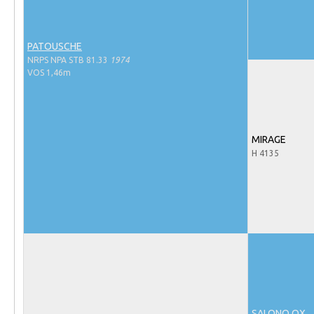
Evenementen
NRPS Select Sale
PATOUSCHE
NRPS Keuringen
NRPS NPA STB 81.33
1974
VOS 1,46m
Hengstenkeuring
Regionale Keuringen
Nationale Keuring
MIRAGE
Late Veulenkeuring
H 4135
ABOP
Sport
Wereldkampioenschap Jonge Paarden
Dutch Pony Championship
Evenementen
Arabian Horse Events
SALONO OX