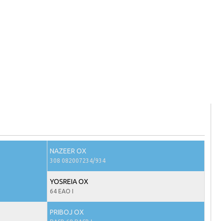
NAZEER OX
308 082007234/934
YOSREIA OX
64 EAO I
PRIBOJ OX