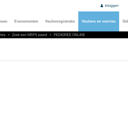
Inloggen
meen
Evenementen
Veulenregistratie
Veulens en merries
De
ries
>
Zoek een NRPS paard
>
PEDIGREE ONLINE