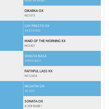
RASB 68 RASB I
DIKARKA OX
NC1073
GAY PRESTO XX
44 0347000
MAID OF THE MORNING XX
NC5421
SHAGYA BASA
3999928031
FAITHFUL LASS XX
NC12424
NEGATIW OX
40 SOV
SONATA OX
A 208 RASB I