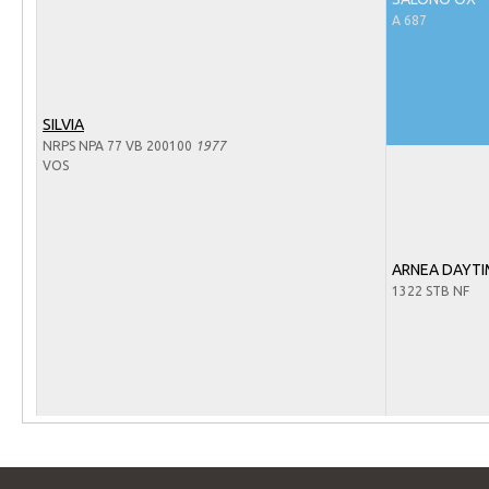
Arabissimo
A 687
Veulenregistratie
Veulens en merries
Zoek een NRPS paard
SILVIA
NRPS NPA 77 VB 200100
1977
PEDIGREE ONLINE
VOS
Informatie aan je paard of pony toevoegen
Onze fokkerij
ARNEA DAYTI
Fokkerij informatie
1322 STB NF
Fokprogramma's en registratie
Informatie veulen registratie
Veulen registratie
NRPS-Boegbeeld
Predicaten