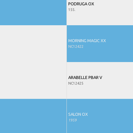
PODRUGA OX
155.
MORNING MAGIC XX
NC12422
ARABELLE PBAR V
NC12425
SALON OX
1959