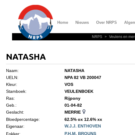
Home
Nieuws
Over NRPS
Alge
NRPS
>
Veulens en mer
Home
Nieuws
NATASHA
Over NRPS
Naam:
NATASHA
Bestuur NRPS
UELN:
NPA 82 VB 200047
Lidmaatschap NRPS
Kleur:
VOS
Stamboek:
VEULENBOEK
Informatie
Ras:
Rijpony
Lid worden
Geb.:
01-04-82
Geslacht:
MERRIE
Statuten en reglementen
Bloedpercentage:
62.5% ox 12.6% xx
Privacyverklaring
W.J.J. ENTHOVEN
Eigenaar:
Algemeen
P.H.M. BROUNS
Fokker: