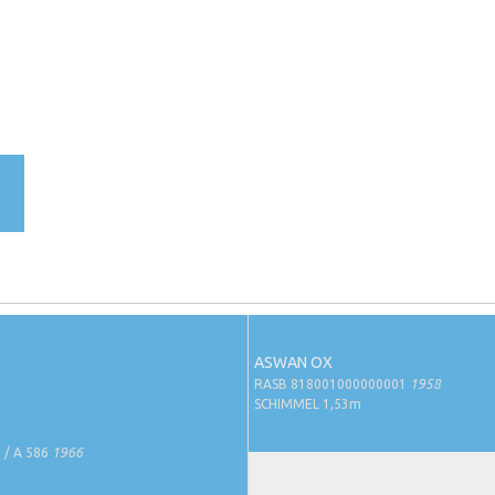
ASWAN OX
RASB 818001000000001
1958
SCHIMMEL 1,53m
 / A 586
1966