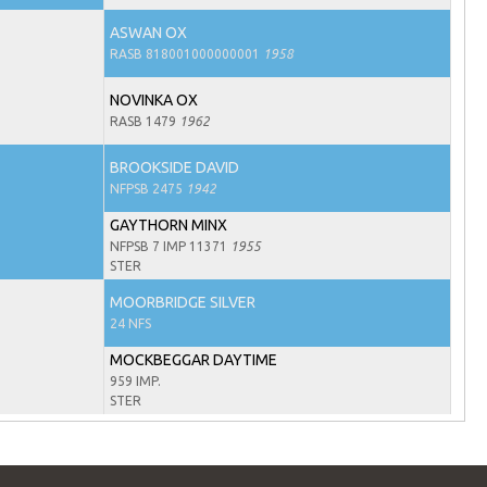
ASWAN OX
RASB 818001000000001
1958
NOVINKA OX
RASB 1479
1962
BROOKSIDE DAVID
NFPSB 2475
1942
GAYTHORN MINX
NFPSB 7 IMP 11371
1955
STER
MOORBRIDGE SILVER
24 NFS
MOCKBEGGAR DAYTIME
959 IMP.
STER