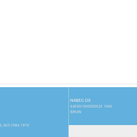
NABEG OX
643001000000020
1966
BRUIN
6; AVS 3984
1978