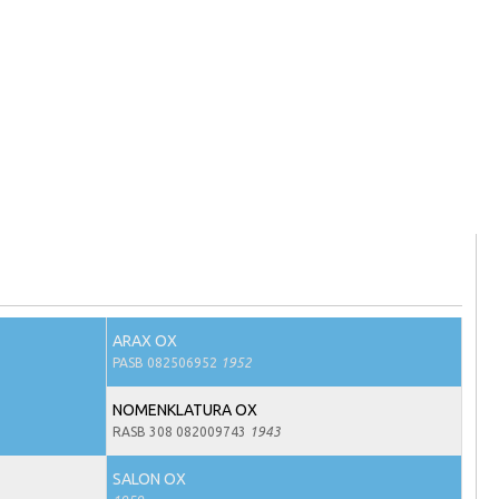
ARAX OX
PASB 082506952
1952
NOMENKLATURA OX
RASB 308 082009743
1943
SALON OX