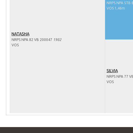
Arabissimo
NRPS NPA STB 
VOS 1,46m
Veulenregistratie
Veulens en merries
Zoek een NRPS paard
NATASHA
NRPS NPA 82 VB 200047
1982
PEDIGREE ONLINE
VOS
Informatie aan je paard of pony toevoegen
Onze fokkerij
SILVIA
Fokkerij informatie
NRPS NPA 77 V
VOS
Fokprogramma's en registratie
Informatie veulen registratie
Veulen registratie
NRPS-Boegbeeld
Predicaten