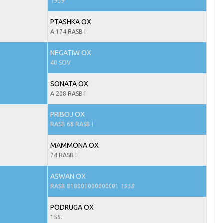
1959
PTASHKA OX
A 174 RASB I
NEGATIW OX
40 SOV
SONATA OX
A 208 RASB I
PRIBOJ OX
RASB 68 RASB I
MAMMONA OX
74 RASB I
ASWAN OX
RASB 818001000000001
1958
PODRUGA OX
155.