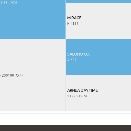
81.33
1974
MIRAGE
H 4135
SALONO OX
A 687
B 200100
1977
ARNEA DAYTIME
1322 STB NF