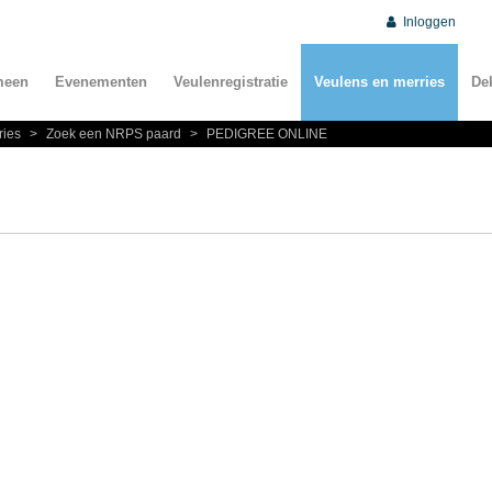
Inloggen
meen
Evenementen
Veulenregistratie
Veulens en merries
De
ries
>
Zoek een NRPS paard
>
PEDIGREE ONLINE