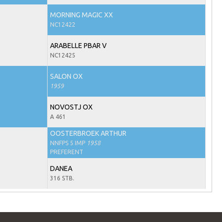
MORNING MAGIC XX
NC12422
ARABELLE PBAR V
NC12425
SALON OX
1959
NOVOSTJ OX
A 461
OOSTERBROEK ARTHUR
NNFPS 5 IMP
1958
PREFERENT
DANEA
316 STB.