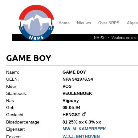
Home
Nieuws
Over NRPS
Alge
NRPS
>
Veulens en mer
Home
Nieuws
GAME BOY
Over NRPS
Naam:
GAME BOY
Bestuur NRPS
UELN:
NPA 941976.94
Lidmaatschap NRPS
Kleur:
VOS
Stamboek:
VEULENBOEK
Informatie
Ras:
Rijpony
Lid worden
Geb.:
09-05-94
Geslacht:
HENGST
Statuten en reglementen
Bloedpercentage:
81.25% ox 6.3% xx
Privacyverklaring
MW. M. KAMERBEEK
Eigenaar:
Algemeen
W.J.J. ENTHOVEN
Fokker: