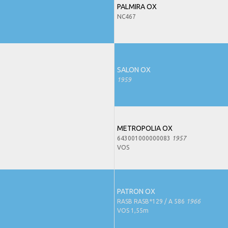
PALMIRA OX
NC467
SALON OX
1959
METROPOLIA OX
643001000000083
1957
VOS
PATRON OX
RASB RASB*129 / A 586
1966
VOS 1,55m