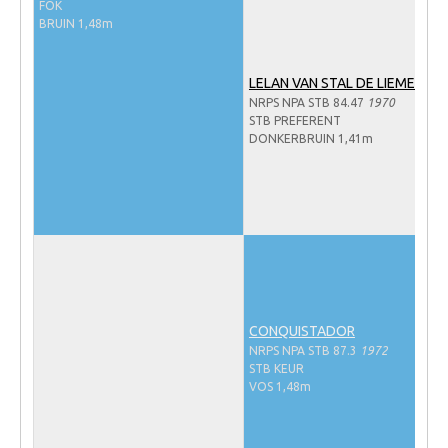
FOK
NRPS Keuringen
BRUIN 1,48m
Hengstenkeuring
LELAN VAN STAL DE LIEMERS
Regionale Keuringen
NRPS NPA STB 84.47
1970
STB PREFERENT
Nationale Keuring
DONKERBRUIN 1,41m
Late Veulenkeuring
ABOP
Sport
Wereldkampioenschap Jonge Paarden
Dutch Pony Championship
Evenementen
CONQUISTADOR
NRPS NPA STB 87.3
1972
Arabian Horse Events
STB KEUR
VOS 1,48m
Arabissimo
Veulenregistratie