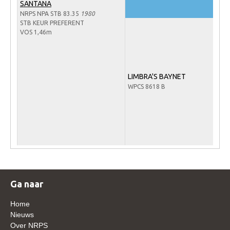
SANTANA
Veulens en merries
NRPS NPA STB 83.35
1980
STB KEUR PREFERENT
Zoek een NRPS paard
VOS 1,46m
PEDIGREE ONLINE
Informatie aan je paard of pony toevoegen
LIMBRA'S BAYNET
Onze fokkerij
WPCS 8618 B
Fokkerij informatie
Fokprogramma's en registratie
Informatie veulen registratie
Veulen registratie
NRPS-Boegbeeld
Ga naar
Predicaten
Home
Cornage
Nieuws
Röntgenonderzoek
Over NRPS