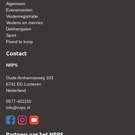
Algemeen
WBSFH
Evenementen
Dekhengsten
Veulenregistratie
Veulens en merries
Zoek een hengst
Dekhengsten
Sport
HENGSTEN ONLINE
Paard te koop
Hengstenselectie
Contact
Informatie Hengstenkeuring
NRPS
AANMELDEN HENGSTENKEURING ONDER HET
ZADEL 2026
Oude Arnhemseweg 103
Verrichtingsonderzoek NRPS
6741 EG Lunteren
Nederland
Verrichtingsonderzoek 2025-2026
0577-401150
Verrichtingsonderzoek 2024-2025
info@nrps.nl
Verrichtingsonderzoek 2023-2024
Verrichtingsonderzoek 2022-2023
Partners van het NRPS
Verrichtingsonderzoek 2021-2022