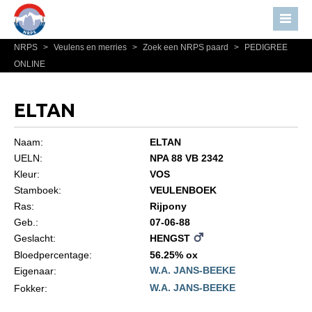
NRPS
>
Veulens en merries
>
Zoek een NRPS paard
>
PEDIGREE
Home
ONLINE
Nieuws
Over NRPS
ELTAN
Bestuur NRPS
Naam:
ELTAN
Lidmaatschap NRPS
UELN:
NPA 88 VB 2342
Kleur:
VOS
Informatie
Stamboek:
VEULENBOEK
Lid worden
Ras:
Rijpony
Statuten en reglementen
Geb.:
07-06-88
Geslacht:
HENGST
Privacyverklaring
Bloedpercentage:
56.25% ox
W.A. JANS-BEEKE
Algemeen
Eigenaar:
W.A. JANS-BEEKE
Fokker:
Paardenpaspoort aanvragen