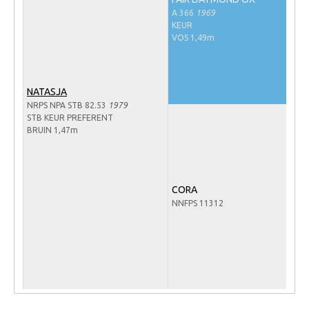
Veulens en merries
A 366
1969
KEUR
Zoek een NRPS paard
VOS 1,49m
PEDIGREE ONLINE
Informatie aan je paard of pony toevoegen
NATASJA
NRPS NPA STB 82.53
1979
Onze fokkerij
STB KEUR PREFERENT
BRUIN 1,47m
Fokkerij informatie
Fokprogramma's en registratie
Informatie veulen registratie
CORA
Veulen registratie
NNFPS 11312
NRPS-Boegbeeld
Predicaten
Cornage
Röntgenonderzoek