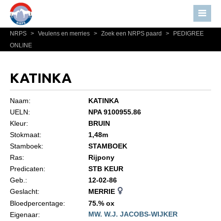
NRPS
>
Veulens en merries
>
Zoek een NRPS paard
>
PEDIGREE
Home
ONLINE
Nieuws
Over NRPS
KATINKA
Bestuur NRPS
Naam:
KATINKA
Lidmaatschap NRPS
UELN:
NPA 9100955.86
Kleur:
BRUIN
Informatie
Stokmaat:
1,48m
Lid worden
Stamboek:
STAMBOEK
Statuten en reglementen
Ras:
Rijpony
Predicaten:
STB KEUR
Privacyverklaring
Geb.:
12-02-86
Geslacht:
MERRIE
Algemeen
Bloedpercentage:
75.% ox
Paardenpaspoort aanvragen
MW. W.J. JACOBS-WIJKER
Eigenaar: