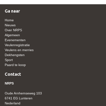
WBSFH
Ga naar
Dekhengsten
Home
Zoek een hengst
Nieuws
HENGSTEN ONLINE
Over NRPS
Algemeen
Hengstenselectie
Evenementen
Veulenregistratie
Informatie Hengstenkeuring
Veulens en merries
AANMELDEN HENGSTENKEURING ONDER HET
Dekhengsten
ZADEL 2026
Sport
Paard te koop
Verrichtingsonderzoek NRPS
Contact
Verrichtingsonderzoek 2025-2026
Verrichtingsonderzoek 2024-2025
NRPS
Verrichtingsonderzoek 2023-2024
Oude Arnhemseweg 103
Verrichtingsonderzoek 2022-2023
6741 EG Lunteren
Nederland
Verrichtingsonderzoek 2021-2022