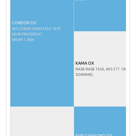
NRPS Keuringen
Hengstenkeuring
CONDOR OX
Regionale Keuringen
AVS 528001000001830
1979
KEUR PREFERENT
Nationale Keuring
BRUIN 1,48m
Late Veulenkeuring
ABOP
KAMA OX
Sport
RASB RASB 1656, AVS 377
1967
SCHIMMEL
Wereldkampioenschap Jonge Paarden
Dutch Pony Championship
Evenementen
Arabian Horse Events
Arabissimo
Veulenregistratie
FAIR DAYMOND OX