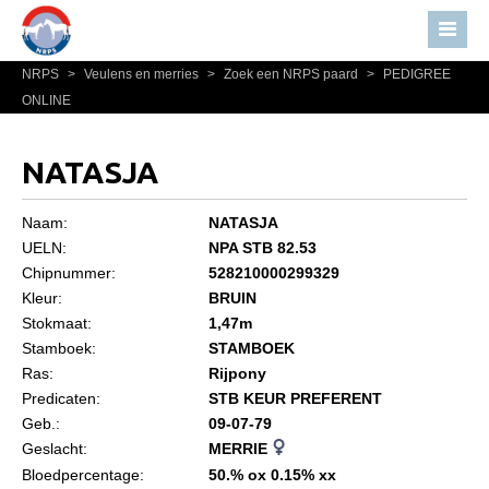
NRPS
>
Veulens en merries
>
Zoek een NRPS paard
>
PEDIGREE
Home
ONLINE
Nieuws
Over NRPS
NATASJA
Bestuur NRPS
Naam:
NATASJA
Lidmaatschap NRPS
UELN:
NPA STB 82.53
Chipnummer:
528210000299329
Informatie
Kleur:
BRUIN
Lid worden
Stokmaat:
1,47m
Statuten en reglementen
Stamboek:
STAMBOEK
Ras:
Rijpony
Privacyverklaring
Predicaten:
STB KEUR PREFERENT
Geb.:
09-07-79
Algemeen
Geslacht:
MERRIE
Paardenpaspoort aanvragen
Bloedpercentage:
50.% ox 0.15% xx