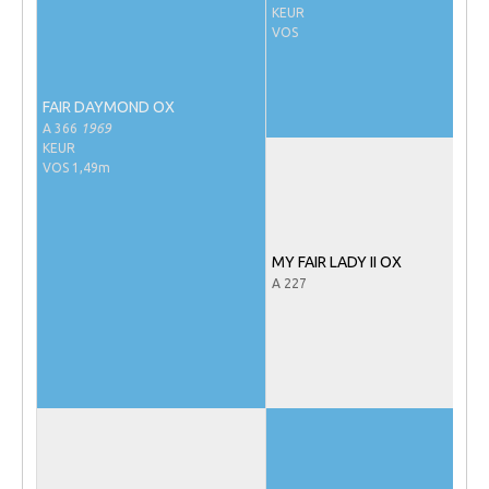
KEUR
NRPS Keuringen
VOS
Hengstenkeuring
Regionale Keuringen
FAIR DAYMOND OX
A 366
1969
Nationale Keuring
KEUR
VOS 1,49m
Late Veulenkeuring
ABOP
Sport
MY FAIR LADY II OX
Wereldkampioenschap Jonge Paarden
A 227
Dutch Pony Championship
Evenementen
Arabian Horse Events
Arabissimo
Veulenregistratie