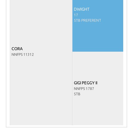
Veulens en merries
DWIGHT
17
Zoek een NRPS paard
STB PREFERENT
PEDIGREE ONLINE
Informatie aan je paard of pony toevoegen
Onze fokkerij
CORA
NNFPS 11312
Fokkerij informatie
Fokprogramma's en registratie
Informatie veulen registratie
GIGI PEGGY II
Veulen registratie
NNFPS 1787
STB
NRPS-Boegbeeld
Predicaten
Cornage
Röntgenonderzoek