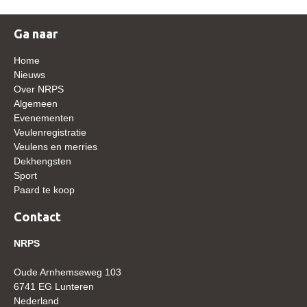
WBSFH
Ga naar
Dekhengsten
Zoek een hengst
Home
Nieuws
HENGSTEN ONLINE
Over NRPS
Algemeen
Hengstenselectie
Evenementen
Informatie Hengstenkeuring
Veulenregistratie
Veulens en merries
AANMELDEN HENGSTENKEURING ONDER HET
Dekhengsten
ZADEL 2026
Sport
Paard te koop
Verrichtingsonderzoek NRPS
Verrichtingsonderzoek 2025-2026
Contact
Verrichtingsonderzoek 2024-2025
NRPS
Verrichtingsonderzoek 2023-2024
Oude Arnhemseweg 103
Verrichtingsonderzoek 2022-2023
6741 EG Lunteren
Nederland
Verrichtingsonderzoek 2021-2022