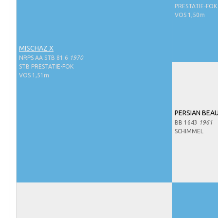
Evenementen
PRESTATIE-FOK
VOS 1,50m
NRPS Select Sale
NRPS Keuringen
MISCHAZ X
Hengstenkeuring
NRPS AA STB 81.6
1970
STB PRESTATIE-FOK
Regionale Keuringen
VOS 1,51m
Nationale Keuring
Late Veulenkeuring
PERSIAN BEA
ABOP
BB 1643
1961
SCHIMMEL
Sport
Wereldkampioenschap Jonge Paarden
Dutch Pony Championship
Evenementen
Arabian Horse Events