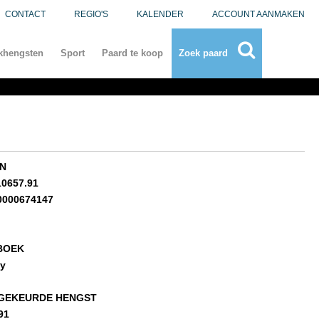
CONTACT
REGIO'S
KALENDER
ACCOUNT AANMAKEN
khengsten
Sport
Paard te koop
Zoek paard
N
10657.91
0000674147
BOEK
ny
GEKEURDE HENGST
91