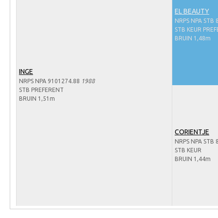
Arabissimo
EL BEAUTY
Veulenregistratie
NRPS NPA STB 
STB KEUR PREF
Veulens en merries
BRUIN 1,48m
Zoek een NRPS paard
PEDIGREE ONLINE
INGE
NRPS NPA 9101274.88
1988
Informatie aan je paard of pony toevoegen
STB PREFERENT
BRUIN 1,51m
Onze fokkerij
Fokkerij informatie
CORIENTJE
Fokprogramma's en registratie
NRPS NPA STB 
STB KEUR
Informatie veulen registratie
BRUIN 1,44m
Veulen registratie
NRPS-Boegbeeld
Predicaten