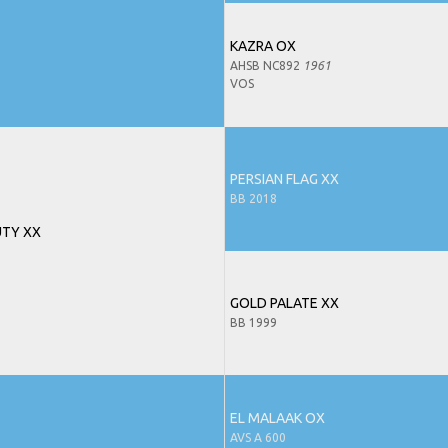
KAZRA OX
AHSB NC892
1961
VOS
PERSIAN FLAG XX
BB 2018
UTY XX
GOLD PALATE XX
BB 1999
EL MALAAK OX
AVS A 600