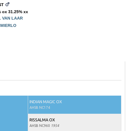
ST
 ox 31.25% xx
. VAN LAAR
NMIERLO
INDIAN MAGIC OX
AHSB NC174
RISSALMA OX
AHSB NC960
1954