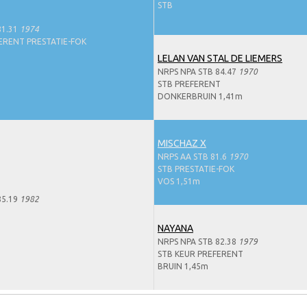
STB
81.31
1974
ERENT PRESTATIE-FOK
LELAN VAN STAL DE LIEMERS
NRPS NPA STB 84.47
1970
STB PREFERENT
DONKERBRUIN 1,41m
MISCHAZ X
NRPS AA STB 81.6
1970
STB PRESTATIE-FOK
VOS 1,51m
85.19
1982
NAYANA
NRPS NPA STB 82.38
1979
STB KEUR PREFERENT
BRUIN 1,45m