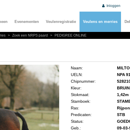
Inloggen
meen
Evenementen
Veulenregistratie
Veulens en merries
De
ries
>
Zoek een NRPS paard
>
PEDIGREE ONLINE
Naam:
MILTO
UELN:
NPA 9
Chipnummer:
52821
Kleur:
BRUIN
Stokmaat:
1,42m
Stamboek:
STAM
Ras:
Rijpo
Predicaten:
STB
Status:
GOED
Geb.:
09-03-