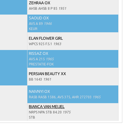
ZEHRAA OX
AHSB AHSB 8 P 85
1951
SAOUD OX
AVS A 89
1946
KEUR
ELAN FLOWER GIRL
WPCS 925 F.S.1
1963
RISSAZ OX
AVS A 215
1965
PRESTATIE-FOK
PERSIAN BEAUTY XX
BB 1643
1961
NAIVNYI OX
RASB RASB 1586, AVS 375, AHR 272703
1965
BIANCA VAN MEIJEL
NRPS NPA STB 84.20
1975
STB