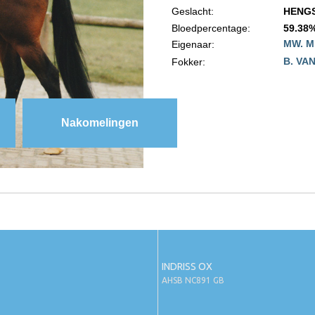
Geslacht:
HENG
Bloedpercentage:
59.38%
MW. M
Eigenaar:
B. VA
Fokker:
Nakomelingen
INDRISS OX
AHSB NC891 GB