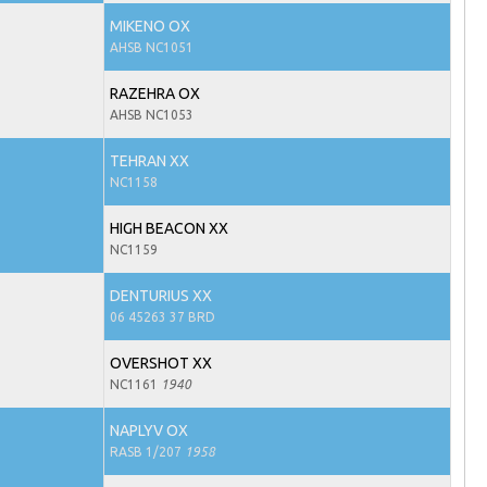
MIKENO OX
AHSB NC1051
RAZEHRA OX
AHSB NC1053
TEHRAN XX
NC1158
HIGH BEACON XX
NC1159
DENTURIUS XX
06 45263 37 BRD
OVERSHOT XX
NC1161
1940
NAPLYV OX
RASB 1/207
1958