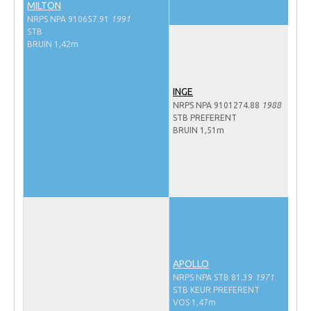
MILTON
NRPS Keuringen
NRPS NPA 910657.91
1991
STB
Hengstenkeuring
BRUIN 1,42m
Regionale Keuringen
Nationale Keuring
INGE
NRPS NPA 9101274.88
1988
Late Veulenkeuring
STB PREFERENT
BRUIN 1,51m
ABOP
Sport
Wereldkampioenschap Jonge Paarden
Dutch Pony Championship
Evenementen
Arabian Horse Events
APOLLO
Arabissimo
NRPS NPA STB 81.39
1971
STB KEUR PREFERENT
Veulenregistratie
VOS 1,47m