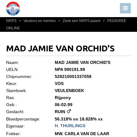
NRPS
>
Veulens en merries
>
Zoek een NRPS paard
>
PEDIGREE
Home
ONLINE
Nieuws
Over NRPS
MAD JAMIE VAN ORCHID'S
Bestuur NRPS
Naam:
MAD JAMIE VAN ORCHID'S
Lidmaatschap NRPS
UELN:
NPA 990191.99
Chipnummer:
528210001337058
Informatie
Kleur:
VOS
Lid worden
Stamboek:
VEULENBOEK
Statuten en reglementen
Ras:
Rijpony
Geb.:
06-02-99
Privacyverklaring
Geslacht:
RUIN
Algemeen
Bloedpercentage:
56.318% ox 18.828% xx
H. THURLINGS
Eigenaar:
Paardenpaspoort aanvragen
Fokker:
MW. CARLA VAN DE LAAR