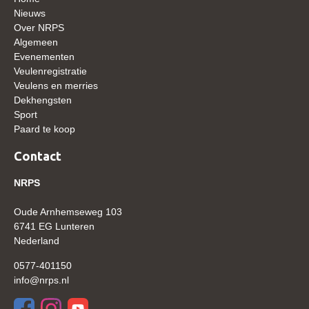
WBSFH
Nieuws
Over NRPS
Dekhengsten
Algemeen
Evenementen
Zoek een hengst
Veulenregistratie
HENGSTEN ONLINE
Veulens en merries
Dekhengsten
Hengstenselectie
Sport
Paard te koop
Informatie Hengstenkeuring
Contact
AANMELDEN HENGSTENKEURING ONDER HET
ZADEL 2026
NRPS
Verrichtingsonderzoek NRPS
Oude Arnhemseweg 103
Verrichtingsonderzoek 2025-2026
6741 EG Lunteren
Verrichtingsonderzoek 2024-2025
Nederland
Verrichtingsonderzoek 2023-2024
0577-401150
info@nrps.nl
Verrichtingsonderzoek 2022-2023
Verrichtingsonderzoek 2021-2022