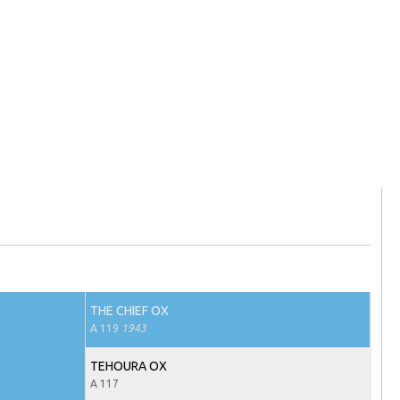
THE CHIEF OX
A 119
1943
TEHOURA OX
A 117