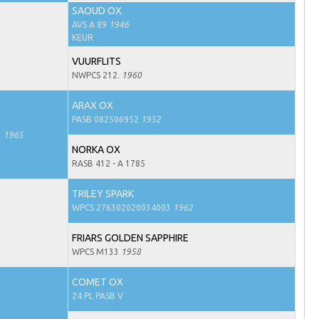
SAOUD OX
AVS A 89
1946
KEUR
VUURFLITS
NWPCS 212.
1960
ARAX OX
PASB 082506952
1952
3
1965
NORKA OX
RASB 412 - A 1785
TRILEY SPARK
WPCS 276302020034003
1962
FRIARS GOLDEN SAPPHIRE
WPCS M133
1958
COMET OX
24 PL PASB V