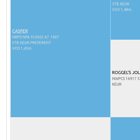
Evenementen
STB KEUR
VOS 1,48m
NRPS Select Sale
NRPS Keuringen
CASPER
Hengstenkeuring
NRPS NPA 910003.87
1987
STB KEUR PREFERENT
Regionale Keuringen
VOS 1,45m
Nationale Keuring
Late Veulenkeuring
ROGGEL'S JO
ABOP
NWPCS 16917 S
KEUR
Sport
Wereldkampioenschap Jonge Paarden
Dutch Pony Championship
Evenementen
Arabian Horse Events