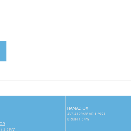
HAMAD OX
AVS A129683VRH
1953
BRUIN 1,54m
OR
87.3
1972