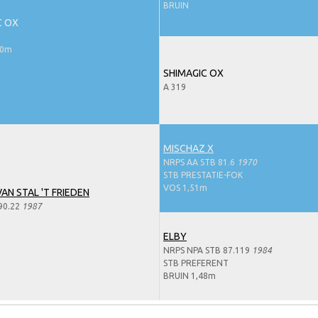
BRUIN
C OX
50m
SHIMAGIC OX
A 319
MISCHAZ X
NRPS AA STB 81.6
1970
STB PRESTATIE-FOK
VOS 1,51m
N STAL 'T FRIEDEN
90.22
1987
ELBY
NRPS NPA STB 87.119
1984
STB PREFERENT
BRUIN 1,48m