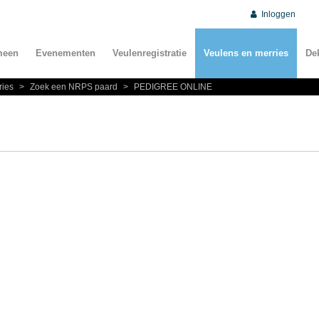
Inloggen
meen
Evenementen
Veulenregistratie
Veulens en merries
De
ries
>
Zoek een NRPS paard
>
PEDIGREE ONLINE