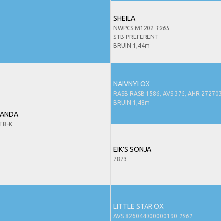
SHEILA
NWPCS M1202
1965
STB PREFERENT
BRUIN 1,44m
NAIVNYI OX
RASB RASB 1586, AVS 375, AHR 27270
BRUIN 1,48m
LANDA
TB-K
EIK'S SONJA
7873
LITTLE STAR OX
AVS 826044000000190
1961