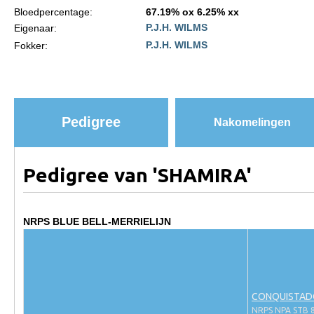
Bloedpercentage:
67.19% ox 6.25% xx
Paardenpaspoort aanvragen
P.J.H. WILMS
Eigenaar:
P.J.H. WILMS
Fokker:
Import registratie
Veulenregistratie
I&R Registratie
Informatie overschrijven paspoort
Pedigree
Nakomelingen
Formulier overschrijven op naam
Animal Health Regulation
Pedigree van 'SHAMIRA'
Gids voor Goede Praktijken
Marktplaats
NRPS BLUE BELL-MERRIELIJN
Tarievenlijst
Veel gestelde vragen
Webshop
CONQUISTAD
NRPS NPA STB 