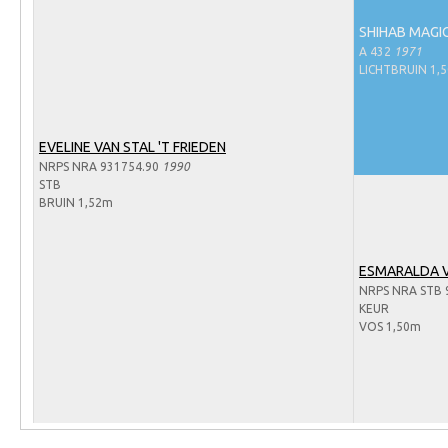
Arabissimo
SHIHAB MAGI
Veulenregistratie
A 432
1971
LICHTBRUIN 1,
Veulens en merries
Zoek een NRPS paard
PEDIGREE ONLINE
EVELINE VAN STAL 'T FRIEDEN
NRPS NRA 931754.90
1990
Informatie aan je paard of pony toevoegen
STB
BRUIN 1,52m
Onze fokkerij
Fokkerij informatie
ESMARALDA VA
Fokprogramma's en registratie
NRPS NRA STB 
KEUR
Informatie veulen registratie
VOS 1,50m
Veulen registratie
NRPS-Boegbeeld
Predicaten