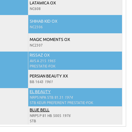
LATAWICA OX
NC608
SHIHAB KID OX
NC2306
MAGIC MOMENTS OX
NC2307
RISSAZ OX
AVS A 215
1965
PRESTATIE-FOK
PERSIAN BEAUTY XX
BB 1643
1961
EL BEAUTY
NRPS NPA STB 81.31
1974
STB KEUR PREFERENT PRESTATIE-FOK
BLUE BELL
NRPS P 81 HB 5005
1976
STB