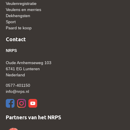
Veulenregistratie
WBSFH
Veulens en merries
Dekhengsten
Dekhengsten
Sport
Zoek een hengst
Paard te koop
HENGSTEN ONLINE
Contact
Hengstenselectie
NRPS
Informatie Hengstenkeuring
Oude Arnhemseweg 103
AANMELDEN HENGSTENKEURING ONDER HET
6741 EG Lunteren
ZADEL 2026
Nederland
Verrichtingsonderzoek NRPS
0577-401150
Verrichtingsonderzoek 2025-2026
info@nrps.nl
Verrichtingsonderzoek 2024-2025
Verrichtingsonderzoek 2023-2024
Partners van het NRPS
Verrichtingsonderzoek 2022-2023
Verrichtingsonderzoek 2021-2022