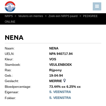
NRPS
>
Veulens en merries
>
Zoek een NRPS paard
>
PEDIGREE
Home
ONLINE
Nieuws
Over NRPS
NENA
Bestuur NRPS
Naam:
NENA
Lidmaatschap NRPS
UELN:
NPA 940717.94
Kleur:
VOS
Informatie
Stamboek:
VEULENBOEK
Lid worden
Ras:
Rijpony
Statuten en reglementen
Geb.:
19-04-94
Geslacht:
MERRIE
Privacyverklaring
Bloedpercentage:
73.44% ox 6.25% xx
S. VEENSTRA
Algemeen
Eigenaar:
S. VEENSTRA
Fokker:
Paardenpaspoort aanvragen