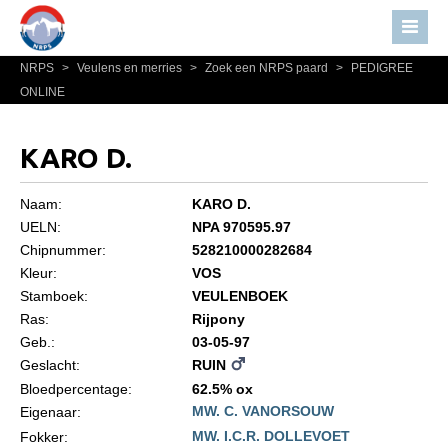
NRPS
>
Veulens en merries
>
Zoek een NRPS paard
>
PEDIGREE
Home
ONLINE
Nieuws
Over NRPS
KARO D.
Bestuur NRPS
Naam:
KARO D.
Lidmaatschap NRPS
UELN:
NPA 970595.97
Chipnummer:
528210000282684
Informatie
Kleur:
VOS
Lid worden
Stamboek:
VEULENBOEK
Statuten en reglementen
Ras:
Rijpony
Geb.:
03-05-97
Privacyverklaring
Geslacht:
RUIN
Algemeen
Bloedpercentage:
62.5% ox
MW. C. VANORSOUW
Eigenaar:
Paardenpaspoort aanvragen
MW. I.C.R. DOLLEVOET
Fokker: