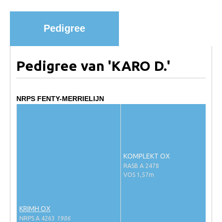
Import registratie
Veulenregistratie
Pedigree
I&R Registratie
Informatie overschrijven paspoort
Pedigree van 'KARO D.'
Formulier overschrijven op naam
Animal Health Regulation
NRPS FENTY-MERRIELIJN
Gids voor Goede Praktijken
Marktplaats
Tarievenlijst
KOMPLEKT OX
Veel gestelde vragen
RASB A 2478
VOS 1,57m
Webshop
Evenementen
KRIMH OX
NRPS Select Sale
NRPS A 4263
1986