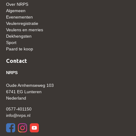
Over NRPS
WBSFH
Algemeen
Dekhengsten
Evenementen
Veulenregistratie
Zoek een hengst
Veulens en merries
Dekhengsten
HENGSTEN ONLINE
Sport
Hengstenselectie
Paard te koop
Informatie Hengstenkeuring
Contact
AANMELDEN HENGSTENKEURING ONDER HET
NRPS
ZADEL 2026
Verrichtingsonderzoek NRPS
Oude Arnhemseweg 103
6741 EG Lunteren
Verrichtingsonderzoek 2025-2026
Nederland
Verrichtingsonderzoek 2024-2025
0577-401150
info@nrps.nl
Verrichtingsonderzoek 2023-2024
Verrichtingsonderzoek 2022-2023
Verrichtingsonderzoek 2021-2022