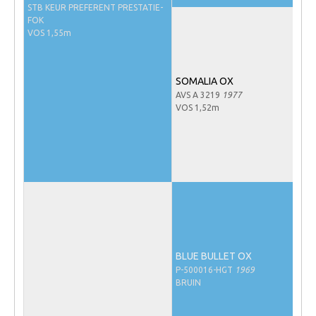
STB KEUR PREFERENT PRESTATIE-
NRPS Keuringen
FOK
VOS 1,55m
Hengstenkeuring
Regionale Keuringen
SOMALIA OX
Nationale Keuring
AVS A 3219
1977
VOS 1,52m
Late Veulenkeuring
ABOP
Sport
Wereldkampioenschap Jonge Paarden
Dutch Pony Championship
Evenementen
Arabian Horse Events
BLUE BULLET OX
P-500016-HGT
1969
Arabissimo
BRUIN
Veulenregistratie