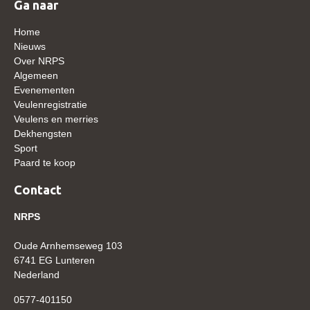
Ga naar
WBSFH
Home
Dekhengsten
Nieuws
Zoek een hengst
Over NRPS
Algemeen
HENGSTEN ONLINE
Evenementen
Veulenregistratie
Hengstenselectie
Veulens en merries
Informatie Hengstenkeuring
Dekhengsten
Sport
AANMELDEN HENGSTENKEURING ONDER HET
Paard te koop
ZADEL 2026
Contact
Verrichtingsonderzoek NRPS
Verrichtingsonderzoek 2025-2026
NRPS
Verrichtingsonderzoek 2024-2025
Oude Arnhemseweg 103
6741 EG Lunteren
Verrichtingsonderzoek 2023-2024
Nederland
Verrichtingsonderzoek 2022-2023
0577-401150
Verrichtingsonderzoek 2021-2022