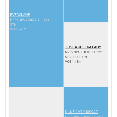
NRPS Keuringen
Hengstenkeuring
EVERGLADE
NRPS NPA 910629.91
1991
Regionale Keuringen
STB
VOS 1,45m
Nationale Keuring
Late Veulenkeuring
TOSCA UUSCKA LADY
ABOP
NRPS NPA STB 83.63
1980
STB PREFERENT
Sport
VOS 1,45m
Wereldkampioenschap Jonge Paarden
Dutch Pony Championship
Evenementen
Arabian Horse Events
Arabissimo
DIJKZICHT'S RISSAZ
Veulenregistratie
NRPS NPA STB 81.27
1974