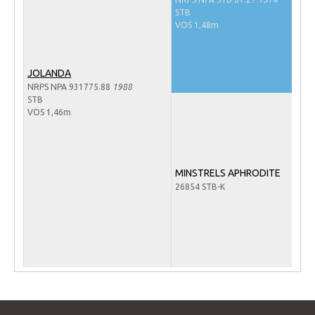
Veulens en merries
STB
VOS 1,48m
Zoek een NRPS paard
PEDIGREE ONLINE
JOLANDA
Informatie aan je paard of pony toevoegen
NRPS NPA 931775.88
1988
STB
Onze fokkerij
VOS 1,46m
Fokkerij informatie
Fokprogramma's en registratie
MINSTRELS APHRODITE
Informatie veulen registratie
26854 STB-K
Veulen registratie
NRPS-Boegbeeld
Predicaten
Cornage
Röntgenonderzoek