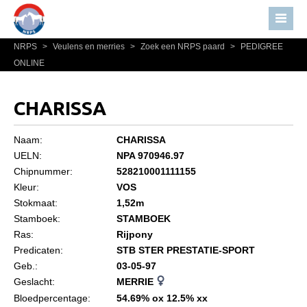
NRPS
>
Veulens en merries
>
Zoek een NRPS paard
>
PEDIGREE
Home
ONLINE
Nieuws
Over NRPS
CHARISSA
Bestuur NRPS
Naam:
CHARISSA
Lidmaatschap NRPS
UELN:
NPA 970946.97
Chipnummer:
528210001111155
Informatie
Kleur:
VOS
Lid worden
Stokmaat:
1,52m
Statuten en reglementen
Stamboek:
STAMBOEK
Ras:
Rijpony
Privacyverklaring
Predicaten:
STB STER PRESTATIE-SPORT
Geb.:
03-05-97
Algemeen
Geslacht:
MERRIE
Paardenpaspoort aanvragen
Bloedpercentage:
54.69% ox 12.5% xx