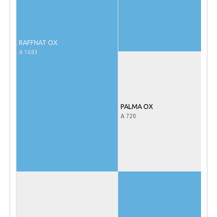
NRPS Keuringen
Hengstenkeuring
RAFFNAT OX
Regionale Keuringen
A 1683
Nationale Keuring
Late Veulenkeuring
ABOP
PALMA OX
Sport
A 720
Wereldkampioenschap Jonge Paarden
Dutch Pony Championship
Evenementen
Arabian Horse Events
Arabissimo
Veulenregistratie