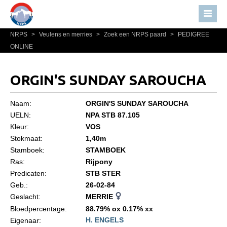
NRPS
>
Veulens en merries
>
Zoek een NRPS paard
>
PEDIGREE
Home
ONLINE
Nieuws
Over NRPS
ORGIN'S SUNDAY SAROUCHA
Bestuur NRPS
Naam:
ORGIN'S SUNDAY SAROUCHA
Lidmaatschap NRPS
UELN:
NPA STB 87.105
Kleur:
VOS
Informatie
Stokmaat:
1,40m
Lid worden
Stamboek:
STAMBOEK
Statuten en reglementen
Ras:
Rijpony
Predicaten:
STB STER
Privacyverklaring
Geb.:
26-02-84
Geslacht:
MERRIE
Algemeen
Bloedpercentage:
88.79% ox 0.17% xx
Paardenpaspoort aanvragen
H. ENGELS
Eigenaar: