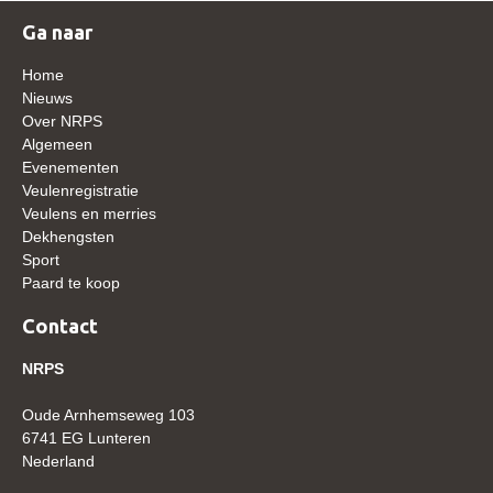
WBSFH
Ga naar
Dekhengsten
Home
Zoek een hengst
Nieuws
Over NRPS
HENGSTEN ONLINE
Algemeen
Evenementen
Hengstenselectie
Veulenregistratie
Informatie Hengstenkeuring
Veulens en merries
Dekhengsten
AANMELDEN HENGSTENKEURING ONDER HET
Sport
ZADEL 2026
Paard te koop
Verrichtingsonderzoek NRPS
Contact
Verrichtingsonderzoek 2025-2026
NRPS
Verrichtingsonderzoek 2024-2025
Oude Arnhemseweg 103
Verrichtingsonderzoek 2023-2024
6741 EG Lunteren
Verrichtingsonderzoek 2022-2023
Nederland
Verrichtingsonderzoek 2021-2022