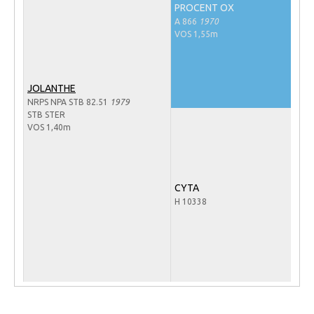
PROCENT OX
Veulens en merries
A 866
1970
VOS 1,55m
Zoek een NRPS paard
PEDIGREE ONLINE
Informatie aan je paard of pony toevoegen
JOLANTHE
NRPS NPA STB 82.51
1979
Onze fokkerij
STB STER
VOS 1,40m
Fokkerij informatie
Fokprogramma's en registratie
Informatie veulen registratie
CYTA
H 10338
Veulen registratie
NRPS-Boegbeeld
Predicaten
Cornage
Röntgenonderzoek