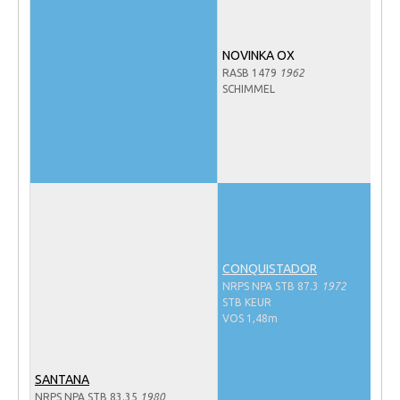
Veulens en merries
Zoek een NRPS paard
NOVINKA OX
RASB 1479
1962
PEDIGREE ONLINE
SCHIMMEL
Informatie aan je paard of pony toevoegen
Onze fokkerij
Fokkerij informatie
Fokprogramma's en registratie
Informatie veulen registratie
Veulen registratie
CONQUISTADOR
NRPS NPA STB 87.3
1972
NRPS-Boegbeeld
STB KEUR
VOS 1,48m
Predicaten
Cornage
SANTANA
Röntgenonderzoek
NRPS NPA STB 83.35
1980