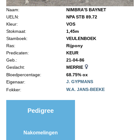
Import registratie
Naam:
NIMBRA'S BAYNET
Veulenregistratie
UELN:
NPA STB 89.72
Kleur:
VOS
I&R Registratie
Stokmaat:
1,45m
Informatie overschrijven paspoort
Stamboek:
VEULENBOEK
Ras:
Rijpony
Formulier overschrijven op naam
Predicaten:
KEUR
Animal Health Regulation
Geb.:
21-04-86
Geslacht:
MERRIE
Gids voor Goede Praktijken
Bloedpercentage:
68.75% ox
Marktplaats
J. GYPMANS
Eigenaar:
W.A. JANS-BEEKE
Fokker:
Tarievenlijst
Veel gestelde vragen
Pedigree
Webshop
Evenementen
Nakomelingen
NRPS Select Sale