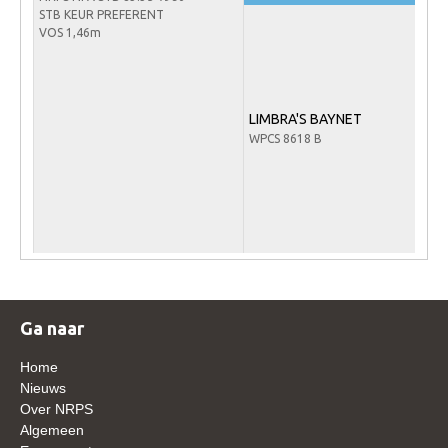
STB KEUR PREFERENT
WBSFH
VOS 1,46m
Dekhengsten
Zoek een hengst
LIMBRA'S BAYNET
HENGSTEN ONLINE
WPCS 8618 B
Hengstenselectie
Informatie Hengstenkeuring
AANMELDEN HENGSTENKEURING ONDER HET
ZADEL 2026
Verrichtingsonderzoek NRPS
Verrichtingsonderzoek 2025-2026
Ga naar
Verrichtingsonderzoek 2024-2025
Home
Verrichtingsonderzoek 2023-2024
Nieuws
Over NRPS
Verrichtingsonderzoek 2022-2023
Algemeen
Verrichtingsonderzoek 2021-2022