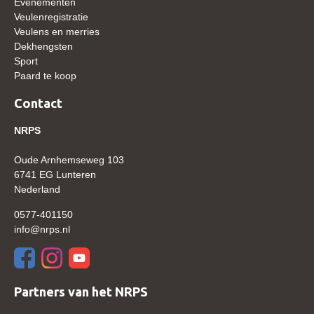
Evenementen
Veulenregistratie
Verrichtingsonderzoek 2020-2021
Veulens en merries
Dekhengsten
Verrichtingsonderzoek 2019-2020
Sport
Sport
Paard te koop
Paard te koop
Contact
Inloggen
NRPS
CONTACT
Oude Arnhemseweg 103
REGIO'S
6741 EG Lunteren
Nederland
Regio Noord
0577-401150
Bestuur Regio Noord
info@nrps.nl
Regio Midden
Bestuur Regio Midden
Partners van het NRPS
Regio West