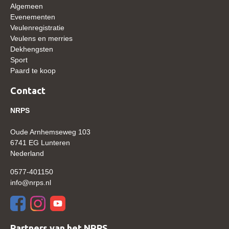
Algemeen
WBSFH
Evenementen
Dekhengsten
Veulenregistratie
Veulens en merries
Zoek een hengst
Dekhengsten
Sport
HENGSTEN ONLINE
Paard te koop
Hengstenselectie
Contact
Informatie Hengstenkeuring
NRPS
AANMELDEN HENGSTENKEURING ONDER HET
ZADEL 2026
Oude Arnhemseweg 103
Verrichtingsonderzoek NRPS
6741 EG Lunteren
Nederland
Verrichtingsonderzoek 2025-2026
0577-401150
Verrichtingsonderzoek 2024-2025
info@nrps.nl
Verrichtingsonderzoek 2023-2024
Verrichtingsonderzoek 2022-2023
Partners van het NRPS
Verrichtingsonderzoek 2021-2022