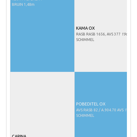
BRUIN 1,48m
NRPS Keuringen
Hengstenkeuring
Regionale Keuringen
KAMA OX
RASB RASB 1656, AVS 377
1967
Nationale Keuring
SCHIMMEL
Late Veulenkeuring
ABOP
Sport
Wereldkampioenschap Jonge Paarden
Dutch Pony Championship
Evenementen
POBEDITEL OX
AVS RASB 82 / A.904.70 AVS
1970
Arabian Horse Events
SCHIMMEL
Arabissimo
Veulenregistratie
CARINA