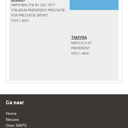
Veulens en merries
NRPS NPA STB 81.102
1977
STB KEUR PREFERENT PRESTATIE-
Zoek een NRPS paard
FOK PRESTATIE-SPORT
VOS 1,45m
PEDIGREE ONLINE
Informatie aan je paard of pony toevoegen
TAMYRA
NRPS H 2147
Onze fokkerij
PREFERENT
VOS 1,46m
Fokkerij informatie
Fokprogramma's en registratie
Informatie veulen registratie
Veulen registratie
NRPS-Boegbeeld
Ga naar
Predicaten
Home
Cornage
Nieuws
Röntgenonderzoek
Over NRPS