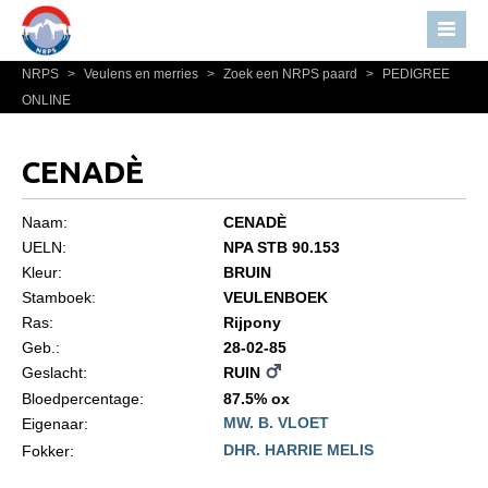
NRPS
>
Veulens en merries
>
Zoek een NRPS paard
>
PEDIGREE
Home
ONLINE
Nieuws
Over NRPS
CENADÈ
Bestuur NRPS
Naam:
CENADÈ
Lidmaatschap NRPS
UELN:
NPA STB 90.153
Kleur:
BRUIN
Informatie
Stamboek:
VEULENBOEK
Lid worden
Ras:
Rijpony
Statuten en reglementen
Geb.:
28-02-85
Geslacht:
RUIN
Privacyverklaring
Bloedpercentage:
87.5% ox
MW. B. VLOET
Algemeen
Eigenaar:
DHR. HARRIE MELIS
Fokker:
Paardenpaspoort aanvragen