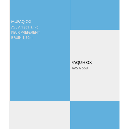
NRPS Keuringen
Hengstenkeuring
MUFAQ OX
Regionale Keuringen
AVS A 1201
1976
KEUR PREFERENT
Nationale Keuring
BRUIN 1,50m
Late Veulenkeuring
ABOP
FAQUIH OX
Sport
AVS A 568
Wereldkampioenschap Jonge Paarden
Dutch Pony Championship
Evenementen
Arabian Horse Events
Arabissimo
Veulenregistratie