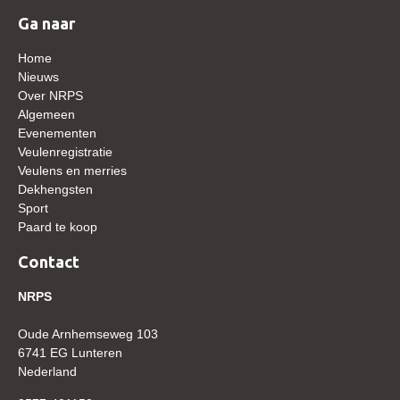
WBSFH
Ga naar
Dekhengsten
Home
Nieuws
Zoek een hengst
Over NRPS
HENGSTEN ONLINE
Algemeen
Evenementen
Hengstenselectie
Veulenregistratie
Veulens en merries
Informatie Hengstenkeuring
Dekhengsten
AANMELDEN HENGSTENKEURING ONDER HET
Sport
ZADEL 2026
Paard te koop
Verrichtingsonderzoek NRPS
Contact
Verrichtingsonderzoek 2025-2026
NRPS
Verrichtingsonderzoek 2024-2025
Oude Arnhemseweg 103
Verrichtingsonderzoek 2023-2024
6741 EG Lunteren
Verrichtingsonderzoek 2022-2023
Nederland
Verrichtingsonderzoek 2021-2022