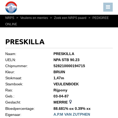
NRPS
>
Veulens en merries
>
Zoek een NRPS paard
>
PEDIGREE
Home
ONLINE
Nieuws
Over NRPS
PRESKILLA
Bestuur NRPS
Naam:
PRESKILLA
Lidmaatschap NRPS
UELN:
NPA STB 90.23
Chipnummer:
528210000194715
Informatie
Kleur:
BRUIN
Lid worden
Stokmaat:
1,47m
Statuten en reglementen
Stamboek:
VEULENBOEK
Ras:
Rijpony
Privacyverklaring
Geb.:
03-04-87
Geslacht:
MERRIE
Algemeen
Bloedpercentage:
88.681% ox 0.39% xx
Paardenpaspoort aanvragen
A.P.M VAN ZUTPHEN
Eigenaar: