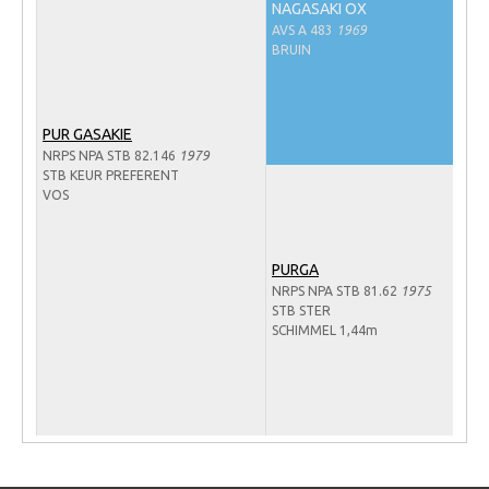
NAGASAKI OX
Veulens en merries
AVS A 483
1969
BRUIN
Zoek een NRPS paard
PEDIGREE ONLINE
PUR GASAKIE
Informatie aan je paard of pony toevoegen
NRPS NPA STB 82.146
1979
Onze fokkerij
STB KEUR PREFERENT
VOS
Fokkerij informatie
Fokprogramma's en registratie
PURGA
Informatie veulen registratie
NRPS NPA STB 81.62
1975
STB STER
Veulen registratie
SCHIMMEL 1,44m
NRPS-Boegbeeld
Predicaten
Cornage
Röntgenonderzoek