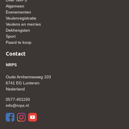
WBSFH
Algemeen
Evenementen
Dekhengsten
Veulenregistratie
Veulens en merries
Zoek een hengst
Dekhengsten
HENGSTEN ONLINE
Sport
Paard te koop
Hengstenselectie
Contact
Informatie Hengstenkeuring
NRPS
AANMELDEN HENGSTENKEURING ONDER HET
ZADEL 2026
Oude Arnhemseweg 103
Verrichtingsonderzoek NRPS
6741 EG Lunteren
Nederland
Verrichtingsonderzoek 2025-2026
0577-401150
Verrichtingsonderzoek 2024-2025
info@nrps.nl
Verrichtingsonderzoek 2023-2024
Verrichtingsonderzoek 2022-2023
Verrichtingsonderzoek 2021-2022