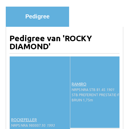
Import registratie
Veulenregistratie
Pedigree
I&R Registratie
Informatie overschrijven paspoort
Pedigree van 'ROCKY
Formulier overschrijven op naam
DIAMOND'
Animal Health Regulation
Gids voor Goede Praktijken
Marktplaats
Tarievenlijst
RAMIRO
NRPS NRA STB 81.45
1901
Veel gestelde vragen
STB PREFERENT PRESTATIE-FOK
BRUIN 1,75m
Webshop
Evenementen
ROCKEFELLER
NRPS Select Sale
NRPS NRA 980007.93
1993