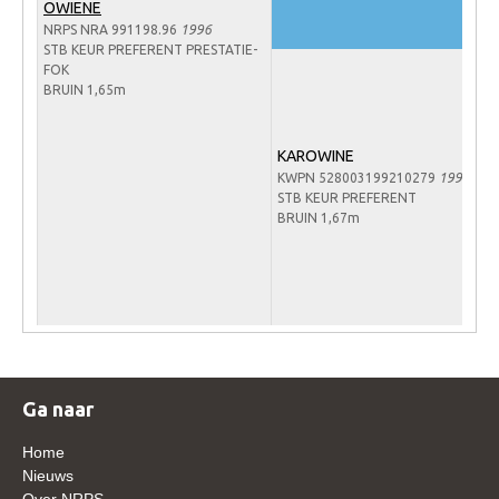
OWIENE
Veulens en merries
NRPS NRA 991198.96
1996
STB KEUR PREFERENT PRESTATIE-
Zoek een NRPS paard
FOK
BRUIN 1,65m
PEDIGREE ONLINE
Informatie aan je paard of pony toevoegen
KAROWINE
Onze fokkerij
KWPN 528003199210279
1992
STB KEUR PREFERENT
Fokkerij informatie
BRUIN 1,67m
Fokprogramma's en registratie
Informatie veulen registratie
Veulen registratie
NRPS-Boegbeeld
Predicaten
Ga naar
Cornage
Home
Nieuws
Röntgenonderzoek
Over NRPS