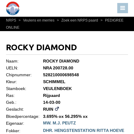
NRPS
>
Veulens en merries
>
Zoek een NRPS paard
>
PEDIGREE
Home
ONLINE
Nieuws
Over NRPS
ROCKY DIAMOND
Bestuur NRPS
Naam:
ROCKY DIAMOND
Lidmaatschap NRPS
UELN:
NRA 200728.00
Chipnummer:
528210000698548
Informatie
Kleur:
SCHIMMEL
Lid worden
Stamboek:
VEULENBOEK
Statuten en reglementen
Ras:
Rijpaard
Geb.:
14-03-00
Privacyverklaring
Geslacht:
RUIN
Algemeen
Bloedpercentage:
3.695% ox 56.295% xx
MW. M.J. PEUTZ
Eigenaar:
Paardenpaspoort aanvragen
DHR. HENGSTENSTATION RITTA HOEVE
Fokker: