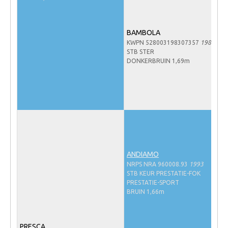
NRPS Keuringen
Hengstenkeuring
BAMBOLA
KWPN 528003198307357
1983
Regionale Keuringen
STB STER
DONKERBRUIN 1,69m
Nationale Keuring
Late Veulenkeuring
ABOP
Sport
Wereldkampioenschap Jonge Paarden
Dutch Pony Championship
ANDIAMO
NRPS NRA 960008.93
1993
Evenementen
STB KEUR PRESTATIE-FOK
PRESTATIE-SPORT
Arabian Horse Events
BRUIN 1,66m
Arabissimo
Veulenregistratie
PRESCA