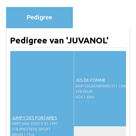
Import registratie
Veulenregistratie
Pedigree
I&R Registratie
Informatie overschrijven paspoort
Pedigree van 'JUVANOL'
Formulier overschrijven op naam
Animal Health Regulation
Gids voor Goede Praktijken
Marktplaats
JUS DE POMME
BWP 056002W00001511
1986
Tarievenlijst
STB KEUR
VOS 1,69m
Veel gestelde vragen
Webshop
JUMPY DES FONTAINES
Evenementen
NRPS NRA 200015.97
1997
STB PRESTATIE-SPORT
NRPS Select Sale
BRUIN 1,71m