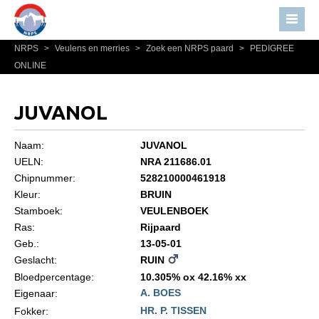
NRPS
>
Veulens en merries
>
Zoek een NRPS paard
>
PEDIGREE
Home
ONLINE
Nieuws
Over NRPS
JUVANOL
Bestuur NRPS
Naam:
JUVANOL
Lidmaatschap NRPS
UELN:
NRA 211686.01
Chipnummer:
528210000461918
Informatie
Kleur:
BRUIN
Lid worden
Stamboek:
VEULENBOEK
Statuten en reglementen
Ras:
Rijpaard
Geb.:
13-05-01
Privacyverklaring
Geslacht:
RUIN
Algemeen
Bloedpercentage:
10.305% ox 42.16% xx
A. BOES
Eigenaar:
Paardenpaspoort aanvragen
HR. P. TISSEN
Fokker: