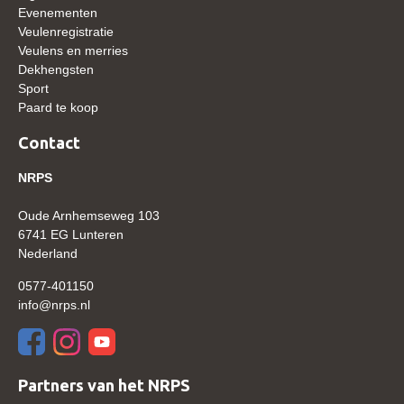
Evenementen
WBSFH
Veulenregistratie
Dekhengsten
Veulens en merries
Dekhengsten
Zoek een hengst
Sport
Paard te koop
HENGSTEN ONLINE
Contact
Hengstenselectie
Informatie Hengstenkeuring
NRPS
AANMELDEN HENGSTENKEURING ONDER HET
Oude Arnhemseweg 103
ZADEL 2026
6741 EG Lunteren
Verrichtingsonderzoek NRPS
Nederland
Verrichtingsonderzoek 2025-2026
0577-401150
info@nrps.nl
Verrichtingsonderzoek 2024-2025
Verrichtingsonderzoek 2023-2024
Verrichtingsonderzoek 2022-2023
Partners van het NRPS
Verrichtingsonderzoek 2021-2022