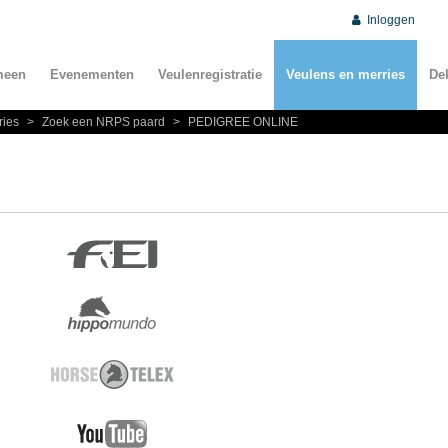
Inloggen
meen
Evenementen
Veulenregistratie
Veulens en merries
De
ries
>
Zoek een NRPS paard
>
PEDIGREE ONLINE