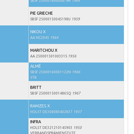
SBSF 25000160000874H
1964
PIE GRIECHE
SBSF 25000150045198U
1959
NIKOU X
AA NC2045
1964
MARITCHOU X
AA 25000150100331S
1956
ALMÉ
SBSF 25000160001122N
1966
STB
BRITT
SBSF 25000150014865Q
1967
RAMZES X
HOLST DE308080402837
1937
INFRA
HOLST DE321210145903
1950
VERBANDSPRÄMIENSTUTE