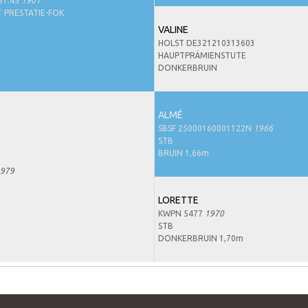
81.45
1901
 PRESTATIE-FOK
VALINE
HOLST DE321210313603
HAUPTPRÄMIENSTUTE
DONKERBRUIN
ALMÉ
SBSF 25000160001122N
1966
STB
BRUIN 1,66m
979
LORETTE
KWPN 5477
1970
STB
DONKERBRUIN 1,70m