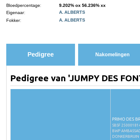
Bloedpercentage:
9.202% ox 56.236% xx
Paardenpaspoort aanvragen
A. ALBERTS
Eigenaar:
A. ALBERTS
Fokker:
Import registratie
Veulenregistratie
I&R Registratie
Informatie overschrijven paspoort
Pedigree
Nakomelingen
Formulier overschrijven op naam
Animal Health Regulation
Pedigree van 'JUMPY DES FON
Gids voor Goede Praktijken
Marktplaats
Tarievenlijst
Veel gestelde vragen
PRIMO DES B
SBSF 2500018
Webshop
BWP AMBASSA
DONKERBRUIN 