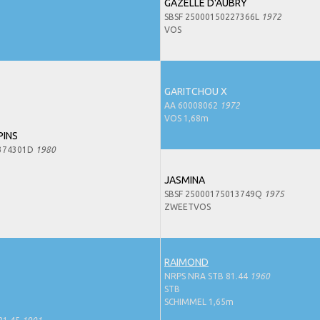
GAZELLE D'AUBRY
SBSF 25000150227366L
1972
VOS
GARITCHOU X
AA 60008062
1972
VOS 1,68m
PINS
0374301D
1980
JASMINA
SBSF 25000175013749Q
1975
ZWEETVOS
RAIMOND
NRPS NRA STB 81.44
1960
STB
SCHIMMEL 1,65m