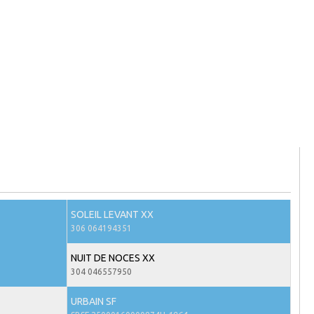
SOLEIL LEVANT XX
306 064194351
NUIT DE NOCES XX
304 046557950
URBAIN SF