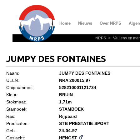
Home
Nieuws
Over NRPS
Alge
NRPS
>
Veulens en mer
Home
Nieuws
JUMPY DES FONTAINES
Over NRPS
Naam:
JUMPY DES FONTAINES
Bestuur NRPS
UELN:
NRA 200015.97
Lidmaatschap NRPS
Chipnummer:
528210001121734
Kleur:
BRUIN
Informatie
Stokmaat:
1,71m
Lid worden
Stamboek:
STAMBOEK
Ras:
Rijpaard
Statuten en reglementen
Predicaten:
STB PRESTATIE-SPORT
Privacyverklaring
Geb.:
24-04-97
Geslacht:
HENGST
Algemeen