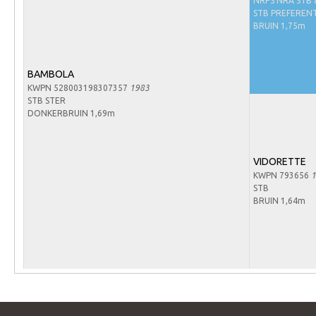
NRPS NRA STB 
Arabissimo
STB PREFERENT
Veulenregistratie
BRUIN 1,75m
Veulens en merries
BAMBOLA
Zoek een NRPS paard
KWPN 528003198307357
1983
PEDIGREE ONLINE
STB STER
DONKERBRUIN 1,69m
Informatie aan je paard of pony toevoegen
Onze fokkerij
VIDORETTE
Fokkerij informatie
KWPN 793656
1
STB
Fokprogramma's en registratie
BRUIN 1,64m
Informatie veulen registratie
Veulen registratie
NRPS-Boegbeeld
Predicaten