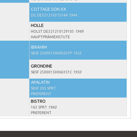
COTTAGE SON XX
DG DE321210375544
1944
HOLLE
HOLST DE321210129103
1949
HAUPTPRÄMIENSTUTE
IBRAHIM
SBSF 25000159000207P
1952
GIRONDINE
SBSF 25000150066351C
1950
APALATIN
SBSF 205 SPRT
PREFERENT
BISTRO
163 SPRT
1960
PREFERENT