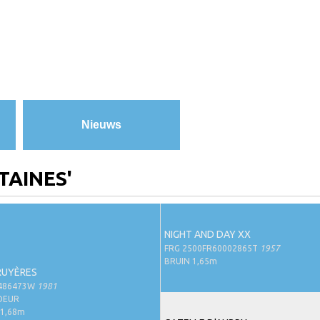
Nieuws
TAINES'
NIGHT AND DAY XX
FRG 2500FR60002865T
1957
BRUIN 1,65m
RUYÈRES
1486473W
1981
DEUR
1,68m