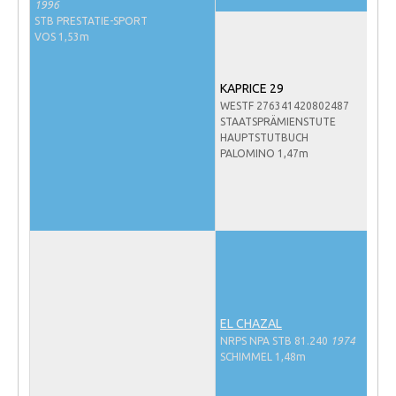
1996
NRPS Keuringen
STB PRESTATIE-SPORT
VOS 1,53m
Hengstenkeuring
Regionale Keuringen
KAPRICE 29
WESTF 276341420802487
Nationale Keuring
STAATSPRÄMIENSTUTE
Late Veulenkeuring
HAUPTSTUTBUCH
PALOMINO 1,47m
ABOP
Sport
Wereldkampioenschap Jonge Paarden
Dutch Pony Championship
Evenementen
Arabian Horse Events
EL CHAZAL
NRPS NPA STB 81.240
1974
Arabissimo
SCHIMMEL 1,48m
Veulenregistratie