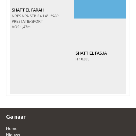
Veulens en merries
SHATT EL FARAH
NRPS NPA STB 84.143
1980
Zoek een NRPS paard
PRESTATIE-SPORT
PEDIGREE ONLINE
VOS 1,47m
Informatie aan je paard of pony toevoegen
Onze fokkerij
SHATT EL FASJA
Fokkerij informatie
H 10208
Fokprogramma's en registratie
Informatie veulen registratie
Veulen registratie
NRPS-Boegbeeld
Predicaten
Ga naar
Cornage
Home
Röntgenonderzoek
Nieuws