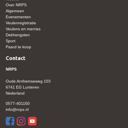
Over NRPS
WBSFH
Algemeen
Dekhengsten
Evenementen
Veulenregistratie
Zoek een hengst
Veulens en merries
Dekhengsten
HENGSTEN ONLINE
Sport
Hengstenselectie
Paard te koop
Informatie Hengstenkeuring
Contact
AANMELDEN HENGSTENKEURING ONDER HET
NRPS
ZADEL 2026
Verrichtingsonderzoek NRPS
Oude Arnhemseweg 103
6741 EG Lunteren
Verrichtingsonderzoek 2025-2026
Nederland
Verrichtingsonderzoek 2024-2025
0577-401150
Verrichtingsonderzoek 2023-2024
info@nrps.nl
Verrichtingsonderzoek 2022-2023
Verrichtingsonderzoek 2021-2022