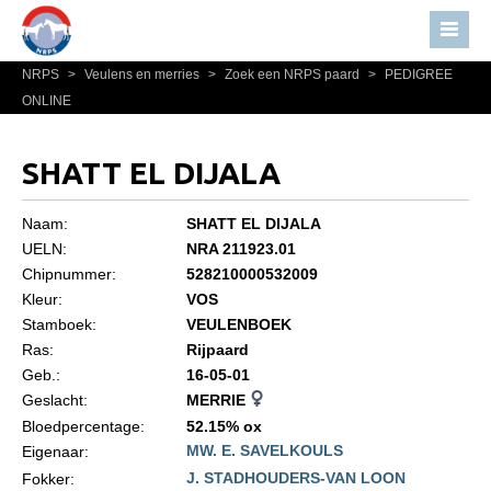
NRPS
>
Veulens en merries
>
Zoek een NRPS paard
>
PEDIGREE
Home
ONLINE
Nieuws
Over NRPS
SHATT EL DIJALA
Bestuur NRPS
Naam:
SHATT EL DIJALA
Lidmaatschap NRPS
UELN:
NRA 211923.01
Chipnummer:
528210000532009
Informatie
Kleur:
VOS
Lid worden
Stamboek:
VEULENBOEK
Statuten en reglementen
Ras:
Rijpaard
Geb.:
16-05-01
Privacyverklaring
Geslacht:
MERRIE
Algemeen
Bloedpercentage:
52.15% ox
MW. E. SAVELKOULS
Eigenaar:
Paardenpaspoort aanvragen
J. STADHOUDERS-VAN LOON
Fokker: