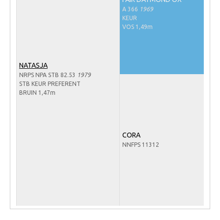
Veulens en merries
A 366
1969
KEUR
Zoek een NRPS paard
VOS 1,49m
PEDIGREE ONLINE
Informatie aan je paard of pony toevoegen
NATASJA
NRPS NPA STB 82.53
1979
Onze fokkerij
STB KEUR PREFERENT
BRUIN 1,47m
Fokkerij informatie
Fokprogramma's en registratie
Informatie veulen registratie
CORA
Veulen registratie
NNFPS 11312
NRPS-Boegbeeld
Predicaten
Cornage
Röntgenonderzoek