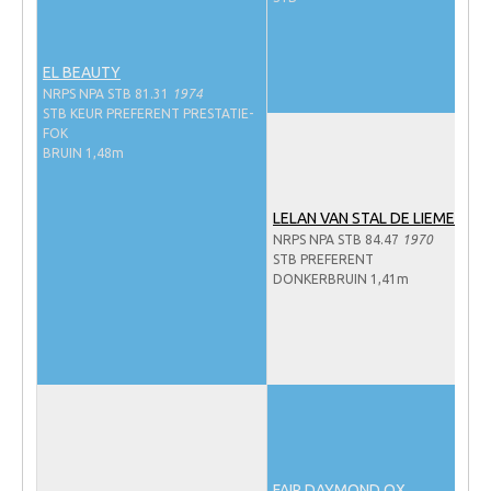
NRPS Keuringen
Hengstenkeuring
EL BEAUTY
NRPS NPA STB 81.31
1974
Regionale Keuringen
STB KEUR PREFERENT PRESTATIE-
Nationale Keuring
FOK
BRUIN 1,48m
Late Veulenkeuring
ABOP
LELAN VAN STAL DE LIEMERS
NRPS NPA STB 84.47
1970
Sport
STB PREFERENT
DONKERBRUIN 1,41m
Wereldkampioenschap Jonge Paarden
Dutch Pony Championship
Evenementen
Arabian Horse Events
Arabissimo
Veulenregistratie
FAIR DAYMOND OX