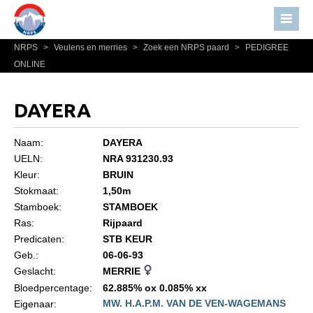
NRPS
>
Veulens en merries
>
Zoek een NRPS paard
>
PEDIGREE
Home
ONLINE
Nieuws
Over NRPS
DAYERA
Bestuur NRPS
Naam:
DAYERA
Lidmaatschap NRPS
UELN:
NRA 931230.93
Kleur:
BRUIN
Informatie
Stokmaat:
1,50m
Lid worden
Stamboek:
STAMBOEK
Statuten en reglementen
Ras:
Rijpaard
Predicaten:
STB KEUR
Privacyverklaring
Geb.:
06-06-93
Geslacht:
MERRIE
Algemeen
Bloedpercentage:
62.885% ox 0.085% xx
Paardenpaspoort aanvragen
MW. H.A.P.M. VAN DE VEN-WAGEMANS
Eigenaar: