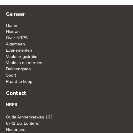
WBSFH
Ga naar
Dekhengsten
Home
Zoek een hengst
Nieuws
HENGSTEN ONLINE
Over NRPS
Algemeen
Hengstenselectie
Evenementen
Veulenregistratie
Informatie Hengstenkeuring
Veulens en merries
AANMELDEN HENGSTENKEURING ONDER HET
Dekhengsten
ZADEL 2026
Sport
Paard te koop
Verrichtingsonderzoek NRPS
Contact
Verrichtingsonderzoek 2025-2026
Verrichtingsonderzoek 2024-2025
NRPS
Verrichtingsonderzoek 2023-2024
Oude Arnhemseweg 103
Verrichtingsonderzoek 2022-2023
6741 EG Lunteren
Nederland
Verrichtingsonderzoek 2021-2022