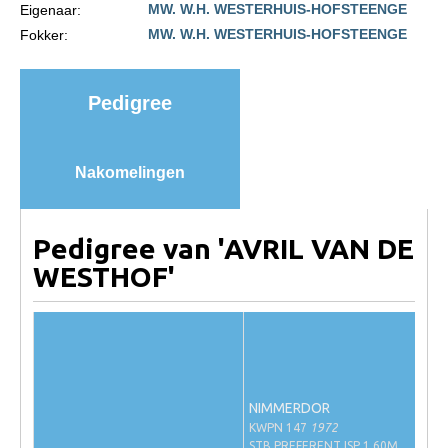
MW. W.H. WESTERHUIS-HOFSTEENGE
Eigenaar:
Import registratie
MW. W.H. WESTERHUIS-HOFSTEENGE
Fokker:
Veulenregistratie
I&R Registratie
Pedigree
Informatie overschrijven paspoort
Formulier overschrijven op naam
Nakomelingen
Animal Health Regulation
Gids voor Goede Praktijken
Pedigree van 'AVRIL VAN DE
Marktplaats
WESTHOF'
Tarievenlijst
Veel gestelde vragen
Webshop
Evenementen
NIMMERDOR
KWPN 147
1972
NRPS Select Sale
STB PREFERENT ISP 1.60M