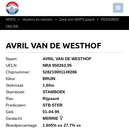
NRPS
>
Veulens en merries
>
Zoek een NRPS paard
>
PEDIGREE
Home
ONLINE
Nieuws
Over NRPS
AVRIL VAN DE WESTHOF
Bestuur NRPS
Naam:
AVRIL VAN DE WESTHOF
Lidmaatschap NRPS
UELN:
NRA 950263.95
Chipnummer:
528210001149286
Informatie
Kleur:
BRUIN
Lid worden
Stokmaat:
1,60m
Statuten en reglementen
Stamboek:
STAMBOEK
Ras:
Rijpaard
Privacyverklaring
Predicaten:
STB STER
Geb.:
01-04-95
Algemeen
Geslacht:
MERRIE
Paardenpaspoort aanvragen
Bloedpercentage:
1.605% ox 27.7% xx