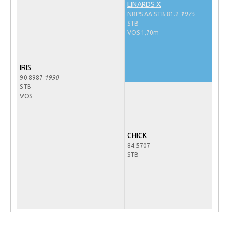
LINARDS X
Veulens en merries
NRPS AA STB 81.2
1975
STB
Zoek een NRPS paard
VOS 1,70m
PEDIGREE ONLINE
Informatie aan je paard of pony toevoegen
IRIS
90.8987
1990
Onze fokkerij
STB
VOS
Fokkerij informatie
Fokprogramma's en registratie
Informatie veulen registratie
CHICK
84.5707
Veulen registratie
STB
NRPS-Boegbeeld
Predicaten
Cornage
Röntgenonderzoek