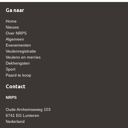
WBSFH
Ga naar
Dekhengsten
Home
Zoek een hengst
Nieuws
Over NRPS
HENGSTEN ONLINE
Algemeen
Hengstenselectie
Evenementen
Veulenregistratie
Informatie Hengstenkeuring
Veulens en merries
Dekhengsten
AANMELDEN HENGSTENKEURING ONDER HET
Sport
ZADEL 2026
Paard te koop
Verrichtingsonderzoek NRPS
Contact
Verrichtingsonderzoek 2025-2026
NRPS
Verrichtingsonderzoek 2024-2025
Verrichtingsonderzoek 2023-2024
Oude Arnhemseweg 103
6741 EG Lunteren
Verrichtingsonderzoek 2022-2023
Nederland
Verrichtingsonderzoek 2021-2022