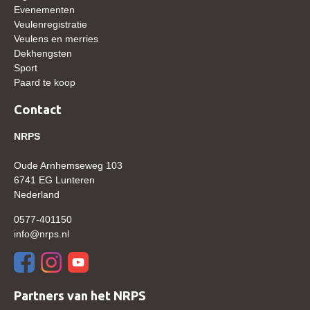
Evenementen
WBSFH
Veulenregistratie
Dekhengsten
Veulens en merries
Dekhengsten
Zoek een hengst
Sport
Paard te koop
HENGSTEN ONLINE
Contact
Hengstenselectie
Informatie Hengstenkeuring
NRPS
AANMELDEN HENGSTENKEURING ONDER HET
Oude Arnhemseweg 103
ZADEL 2026
6741 EG Lunteren
Verrichtingsonderzoek NRPS
Nederland
Verrichtingsonderzoek 2025-2026
0577-401150
info@nrps.nl
Verrichtingsonderzoek 2024-2025
Verrichtingsonderzoek 2023-2024
Verrichtingsonderzoek 2022-2023
Partners van het NRPS
Verrichtingsonderzoek 2021-2022