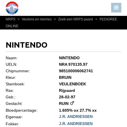
NRPS
>
Veulens en merries
>
Zoek een NRPS paard
>
PEDIGREE
Home
ONLINE
Nieuws
Over NRPS
NINTENDO
Bestuur NRPS
Naam:
NINTENDO
Lidmaatschap NRPS
UELN:
NRA 970135.97
Chipnummer:
985100006062741
Informatie
Kleur:
BRUIN
Lid worden
Stamboek:
VEULENBOEK
Statuten en reglementen
Ras:
Rijpaard
Geb.:
28-02-97
Privacyverklaring
Geslacht:
RUIN
Algemeen
Bloedpercentage:
1.605% ox 27.7% xx
J.R. ANDRIESSEN
Eigenaar:
Paardenpaspoort aanvragen
J.R. ANDRIESSEN
Fokker: