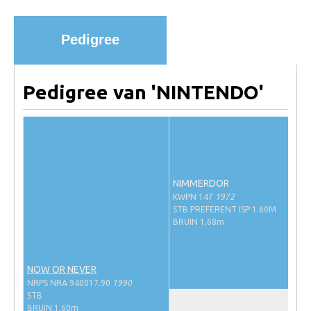
Import registratie
Veulenregistratie
Pedigree
I&R Registratie
Informatie overschrijven paspoort
Pedigree van 'NINTENDO'
Formulier overschrijven op naam
Animal Health Regulation
Gids voor Goede Praktijken
Marktplaats
NIMMERDOR
KWPN 147
1972
Tarievenlijst
STB PREFERENT ISP 1.60M
BRUIN 1,68m
Veel gestelde vragen
Webshop
NOW OR NEVER
Evenementen
NRPS NRA 940017.90
1990
STB
NRPS Select Sale
BRUIN 1,60m