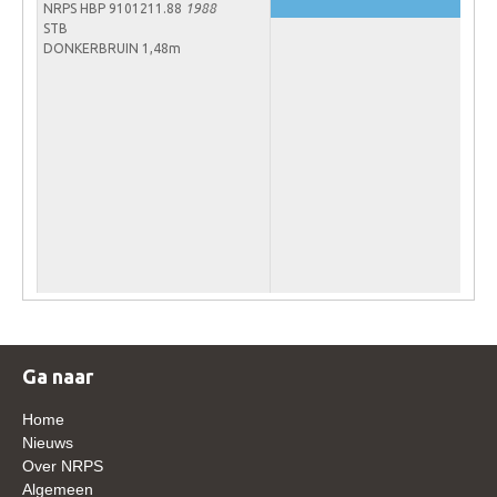
NRPS HBP 9101211.88
1988
Veulens en merries
STB
DONKERBRUIN 1,48m
Zoek een NRPS paard
PEDIGREE ONLINE
Informatie aan je paard of pony toevoegen
Onze fokkerij
Fokkerij informatie
Fokprogramma's en registratie
Informatie veulen registratie
Veulen registratie
NRPS-Boegbeeld
Ga naar
Predicaten
Home
Cornage
Nieuws
Over NRPS
Röntgenonderzoek
Algemeen