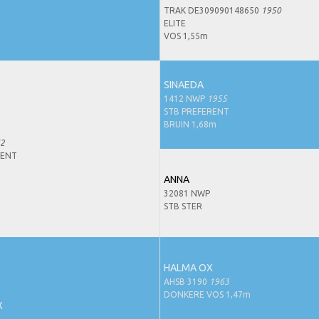
TRAK DE309090148650
1950
ELITE
VOS 1,55m
SINAEDA
1412 NWP
1955
STB PREFERENT
BRUIN 1,68m
2
RENT
ANNA
32081 NWP
STB STER
HALMA OX
AHSB 3190
1963
DONKERE VOS 1,47m
X