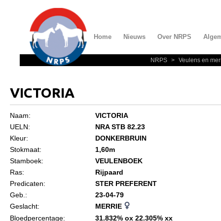
Home
Nieuws
Over NRPS
Alge
NRPS
>
Veulens en mer
Home
Nieuws
VICTORIA
Over NRPS
Naam:
VICTORIA
Bestuur NRPS
UELN:
NRA STB 82.23
Lidmaatschap NRPS
Kleur:
DONKERBRUIN
Stokmaat:
1,60m
Informatie
Stamboek:
VEULENBOEK
Lid worden
Ras:
Rijpaard
Predicaten:
STER PREFERENT
Statuten en reglementen
Geb.:
23-04-79
Privacyverklaring
Geslacht:
MERRIE
Bloedpercentage:
31.832% ox 22.305% xx
Algemeen