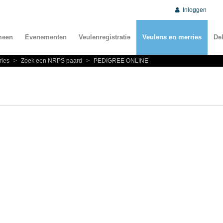
Inloggen
meen
Evenementen
Veulenregistratie
Veulens en merries
De
ries
>
Zoek een NRPS paard
>
PEDIGREE ONLINE