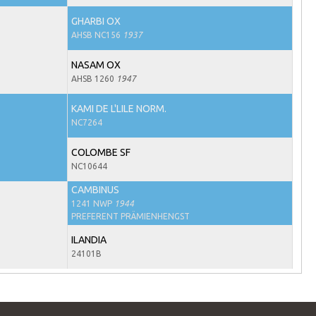
GHARBI OX
AHSB NC156
1937
NASAM OX
AHSB 1260
1947
KAMI DE L'LILE NORM.
NC7264
COLOMBE SF
NC10644
CAMBINUS
1241 NWP
1944
PREFERENT PRÄMIENHENGST
ILANDIA
24101B