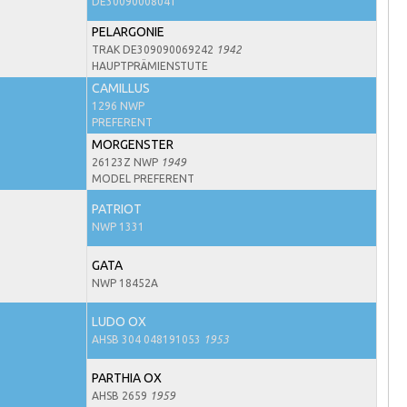
DE30090008041
PELARGONIE
TRAK DE309090069242
1942
HAUPTPRÄMIENSTUTE
CAMILLUS
1296 NWP
PREFERENT
MORGENSTER
26123Z NWP
1949
MODEL PREFERENT
PATRIOT
NWP 1331
GATA
NWP 18452A
LUDO OX
AHSB 304 048191053
1953
PARTHIA OX
AHSB 2659
1959