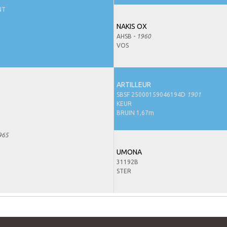
NT
NAKIS OX
AHSB -
1960
VOS
ARTILLEUR
SBSF 25000159046194D
1901
KEUR
BRUIN 1,67m
965
UMONA
31192B
STER