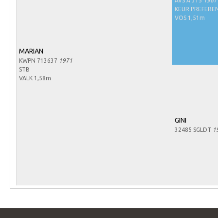
AVS A 315
1967
Arabissimo
KEUR PREFERE
Veulenregistratie
VOS 1,51m
Veulens en merries
MARIAN
Zoek een NRPS paard
KWPN 713637
1971
PEDIGREE ONLINE
STB
VALK 1,58m
Informatie aan je paard of pony toevoegen
Onze fokkerij
GINI
Fokkerij informatie
32485 SGLDT
1
Fokprogramma's en registratie
Informatie veulen registratie
Veulen registratie
NRPS-Boegbeeld
Predicaten