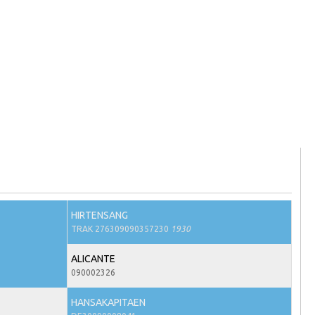
HIRTENSANG
TRAK 276309090357230
1930
ALICANTE
090002326
HANSAKAPITAEN