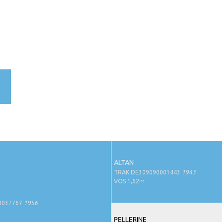
ALTAN
TRAK DE309090001443
1943
VOS 1,62m
0037767
1956
PELLERINE