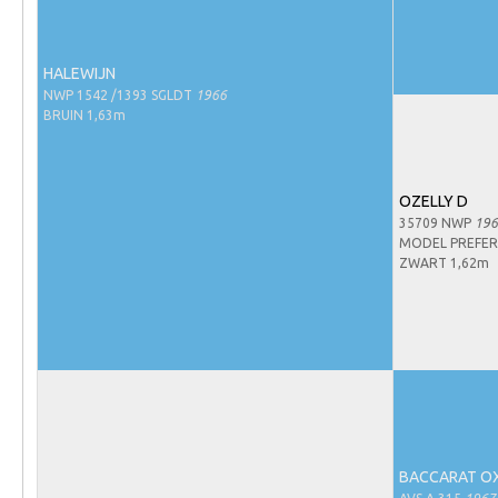
Evenementen
NRPS Select Sale
HALEWIJN
NRPS Keuringen
NWP 1542 /1393 SGLDT
1966
BRUIN 1,63m
Hengstenkeuring
Regionale Keuringen
Nationale Keuring
OZELLY D
35709 NWP
196
Late Veulenkeuring
MODEL PREFE
ZWART 1,62m
ABOP
Sport
Wereldkampioenschap Jonge Paarden
Dutch Pony Championship
Evenementen
Arabian Horse Events
BACCARAT O