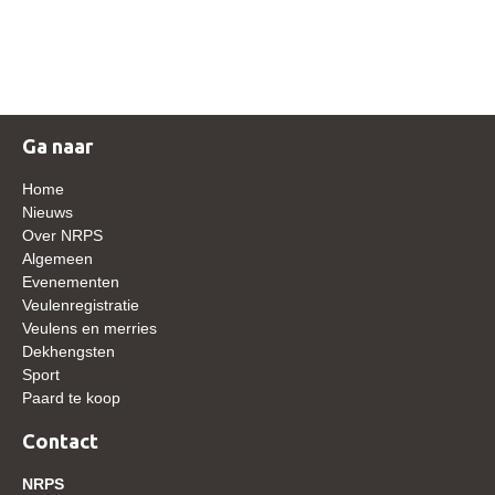
NRPS Keuringen
Hengstenkeuring
Regionale Keuringen
Nationale Keuring
Ga naar
Late Veulenkeuring
Home
ABOP
Nieuws
Over NRPS
Sport
Algemeen
Evenementen
Wereldkampioenschap Jonge Paarden
Veulenregistratie
Dutch Pony Championship
Veulens en merries
Dekhengsten
Evenementen
Sport
Paard te koop
Arabian Horse Events
Arabissimo
Contact
Veulenregistratie
NRPS