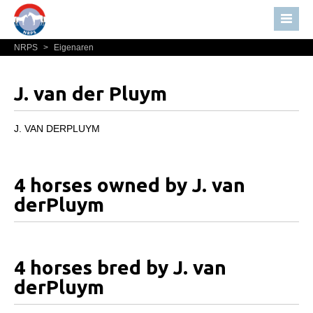
NRPS
>
Eigenaren
Home
Nieuws
J. van der Pluym
Over NRPS
Bestuur NRPS
J. VAN DERPLUYM
Lidmaatschap NRPS
Informatie
4 horses owned by J. van
Lid worden
derPluym
Statuten en reglementen
Privacyverklaring
4 horses bred by J. van
Algemeen
derPluym
Paardenpaspoort aanvragen