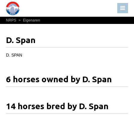
NRPS
>
Eigenaren
Home
Nieuws
D. Span
Over NRPS
Bestuur NRPS
D. SPAN
Lidmaatschap NRPS
Informatie
6 horses owned by D. Span
Lid worden
Statuten en reglementen
14 horses bred by D. Span
Privacyverklaring
Algemeen
Paardenpaspoort aanvragen