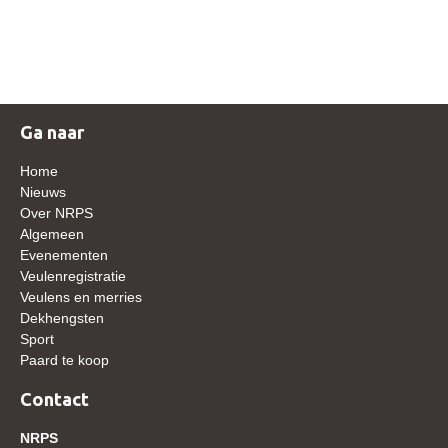
NRPS Keuringen
Hengstenkeuring
Regionale Keuringen
Nationale Keuring
Ga naar
Late Veulenkeuring
Home
ABOP
Nieuws
Over NRPS
Sport
Algemeen
Evenementen
Wereldkampioenschap Jonge Paarden
Veulenregistratie
Dutch Pony Championship
Veulens en merries
Dekhengsten
Evenementen
Sport
Paard te koop
Arabian Horse Events
Arabissimo
Contact
Veulenregistratie
NRPS