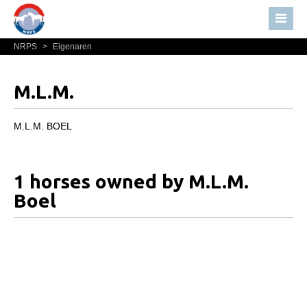
NRPS
>
Eigenaren
Home
Nieuws
M.L.M.
Over NRPS
Bestuur NRPS
M.L.M. BOEL
Lidmaatschap NRPS
Informatie
1 horses owned by M.L.M.
Lid worden
Boel
Statuten en reglementen
Privacyverklaring
Algemeen
Paardenpaspoort aanvragen