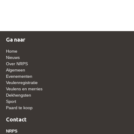
NRPS Keuringen
Hengstenkeuring
Regionale Keuringen
Nationale Keuring
Ga naar
Late Veulenkeuring
Home
ABOP
Nieuws
Over NRPS
Sport
Algemeen
Evenementen
Wereldkampioenschap Jonge Paarden
Veulenregistratie
Dutch Pony Championship
Veulens en merries
Dekhengsten
Evenementen
Sport
Paard te koop
Arabian Horse Events
Arabissimo
Contact
Veulenregistratie
NRPS