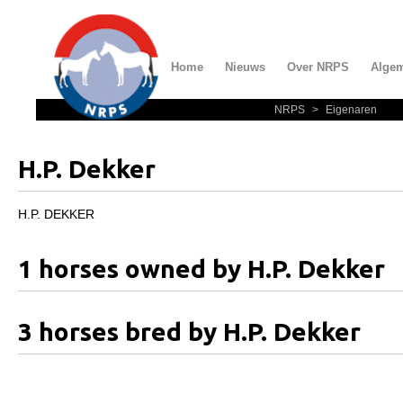
Home
Nieuws
Over NRPS
Alge
NRPS
>
Eigenaren
Home
Nieuws
H.P. Dekker
Over NRPS
Bestuur NRPS
H.P. DEKKER
Lidmaatschap NRPS
1 horses owned by H.P. Dekker
Informatie
Lid worden
3 horses bred by H.P. Dekker
Statuten en reglementen
Privacyverklaring
Algemeen