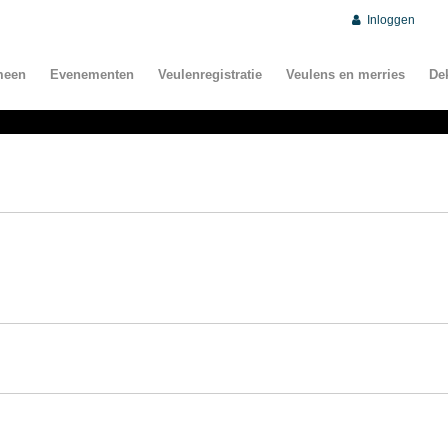
Inloggen
meen
Evenementen
Veulenregistratie
Veulens en merries
De