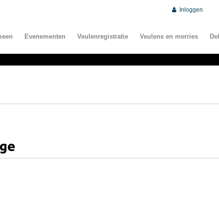
Inloggen
meen
Evenementen
Veulenregistratie
Veulens en merries
De
oge