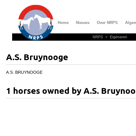
Home
Nieuws
Over NRPS
Alge
NRPS
>
Eigenaren
Home
Nieuws
A.S. Bruynooge
Over NRPS
Bestuur NRPS
A.S. BRUYNOOGE
Lidmaatschap NRPS
1 horses owned by A.S. Bruyno
Informatie
Lid worden
Statuten en reglementen
Privacyverklaring
Algemeen