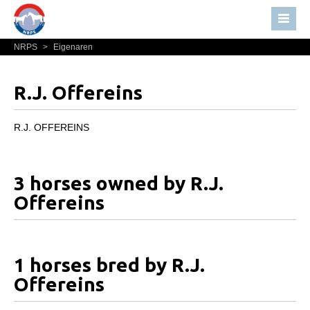
NRPS
>
Eigenaren
Home
Nieuws
R.J. Offereins
Over NRPS
Bestuur NRPS
R.J. OFFEREINS
Lidmaatschap NRPS
Informatie
3 horses owned by R.J.
Lid worden
Offereins
Statuten en reglementen
Privacyverklaring
1 horses bred by R.J.
Algemeen
Offereins
Paardenpaspoort aanvragen