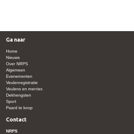
NRPS Keuringen
Hengstenkeuring
Regionale Keuringen
Nationale Keuring
Ga naar
Late Veulenkeuring
Home
ABOP
Nieuws
Over NRPS
Sport
Algemeen
Evenementen
Wereldkampioenschap Jonge Paarden
Veulenregistratie
Dutch Pony Championship
Veulens en merries
Dekhengsten
Evenementen
Sport
Paard te koop
Arabian Horse Events
Arabissimo
Contact
Veulenregistratie
NRPS