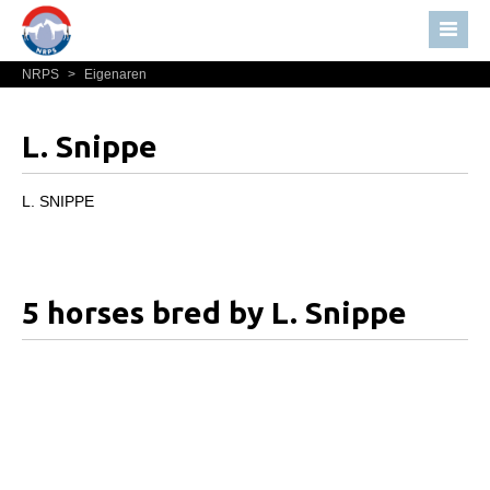
NRPS
>
Eigenaren
Home
Nieuws
L. Snippe
Over NRPS
Bestuur NRPS
L. SNIPPE
Lidmaatschap NRPS
Informatie
5 horses bred by L. Snippe
Lid worden
Statuten en reglementen
Privacyverklaring
Algemeen
Paardenpaspoort aanvragen