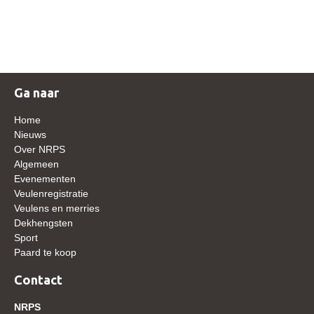
NRPS Keuringen
Hengstenkeuring
Regionale Keuringen
Nationale Keuring
Ga naar
Late Veulenkeuring
Home
ABOP
Nieuws
Over NRPS
Sport
Algemeen
Evenementen
Wereldkampioenschap Jonge Paarden
Veulenregistratie
Dutch Pony Championship
Veulens en merries
Dekhengsten
Evenementen
Sport
Paard te koop
Arabian Horse Events
Arabissimo
Contact
Veulenregistratie
NRPS