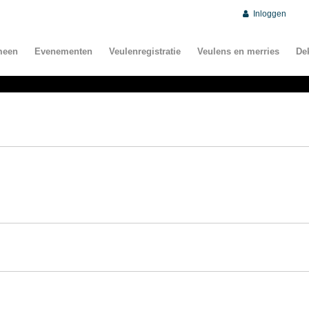
Inloggen
meen
Evenementen
Veulenregistratie
Veulens en merries
De