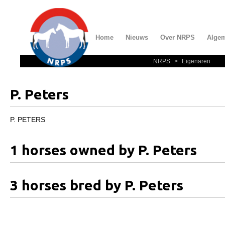
Home
Nieuws
Over NRPS
Alge
NRPS
>
Eigenaren
Home
Nieuws
P. Peters
Over NRPS
Bestuur NRPS
P. PETERS
Lidmaatschap NRPS
1 horses owned by P. Peters
Informatie
Lid worden
3 horses bred by P. Peters
Statuten en reglementen
Privacyverklaring
Algemeen