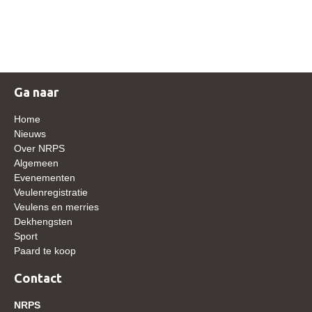
NRPS Keuringen
Hengstenkeuring
Regionale Keuringen
Nationale Keuring
Ga naar
Late Veulenkeuring
Home
ABOP
Nieuws
Over NRPS
Sport
Algemeen
Evenementen
Wereldkampioenschap Jonge Paarden
Veulenregistratie
Dutch Pony Championship
Veulens en merries
Dekhengsten
Evenementen
Sport
Paard te koop
Arabian Horse Events
Arabissimo
Contact
Veulenregistratie
NRPS