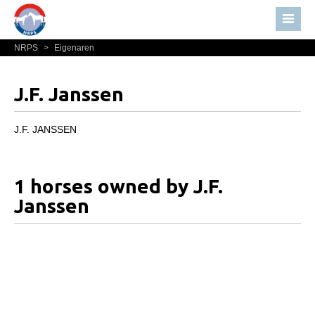
NRPS
>
Eigenaren
Home
Nieuws
J.F. Janssen
Over NRPS
Bestuur NRPS
J.F. JANSSEN
Lidmaatschap NRPS
Informatie
1 horses owned by J.F.
Lid worden
Janssen
Statuten en reglementen
Privacyverklaring
Algemeen
Paardenpaspoort aanvragen