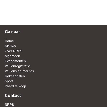
NRPS Keuringen
Hengstenkeuring
Regionale Keuringen
Nationale Keuring
Ga naar
Late Veulenkeuring
Home
ABOP
Nieuws
Over NRPS
Sport
Algemeen
Evenementen
Wereldkampioenschap Jonge Paarden
Veulenregistratie
Dutch Pony Championship
Veulens en merries
Dekhengsten
Evenementen
Sport
Paard te koop
Arabian Horse Events
Arabissimo
Contact
Veulenregistratie
NRPS