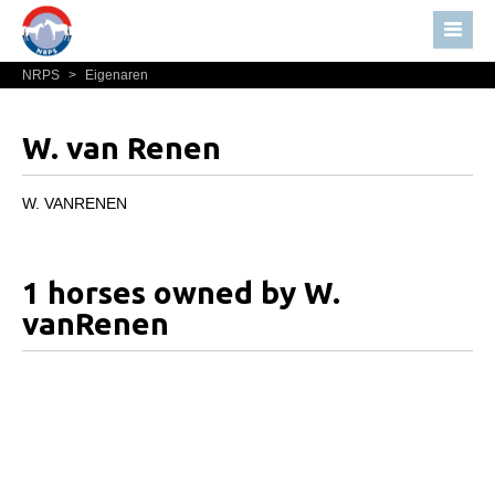
NRPS
>
Eigenaren
Home
Nieuws
W. van Renen
Over NRPS
Bestuur NRPS
W. VANRENEN
Lidmaatschap NRPS
Informatie
1 horses owned by W.
Lid worden
vanRenen
Statuten en reglementen
Privacyverklaring
Algemeen
Paardenpaspoort aanvragen