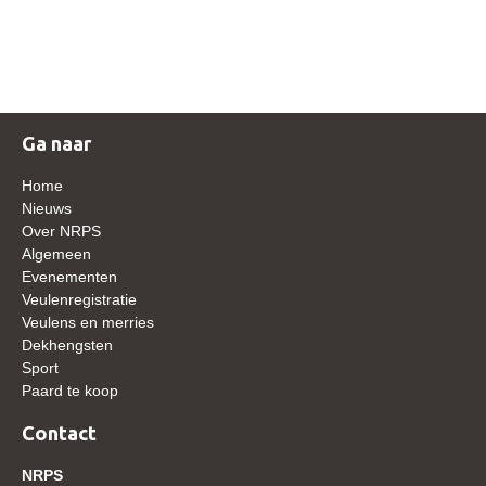
NRPS Keuringen
Hengstenkeuring
Regionale Keuringen
Nationale Keuring
Ga naar
Late Veulenkeuring
Home
ABOP
Nieuws
Over NRPS
Sport
Algemeen
Evenementen
Wereldkampioenschap Jonge Paarden
Veulenregistratie
Dutch Pony Championship
Veulens en merries
Dekhengsten
Evenementen
Sport
Paard te koop
Arabian Horse Events
Arabissimo
Contact
Veulenregistratie
NRPS