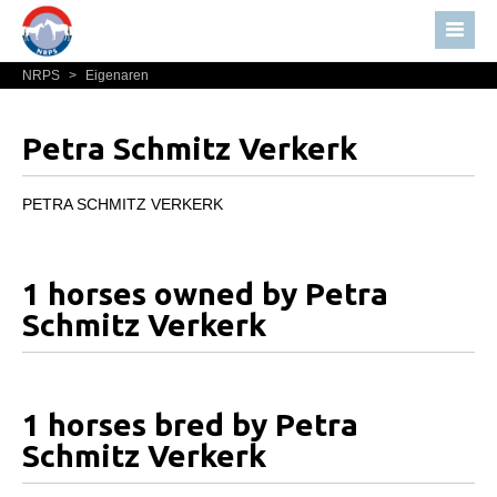
NRPS
>
Eigenaren
Home
Nieuws
Petra Schmitz Verkerk
Over NRPS
Bestuur NRPS
PETRA SCHMITZ VERKERK
Lidmaatschap NRPS
Informatie
1 horses owned by Petra
Lid worden
Schmitz Verkerk
Statuten en reglementen
Privacyverklaring
1 horses bred by Petra
Algemeen
Schmitz Verkerk
Paardenpaspoort aanvragen