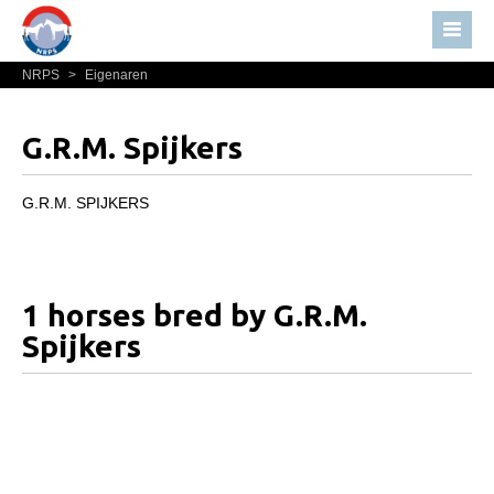
NRPS
>
Eigenaren
Home
Nieuws
G.R.M. Spijkers
Over NRPS
Bestuur NRPS
G.R.M. SPIJKERS
Lidmaatschap NRPS
Informatie
1 horses bred by G.R.M.
Lid worden
Spijkers
Statuten en reglementen
Privacyverklaring
Algemeen
Paardenpaspoort aanvragen