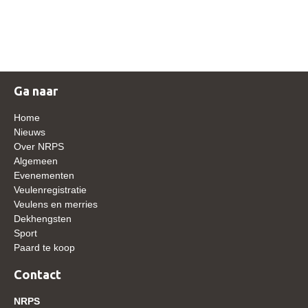
NRPS Keuringen
Hengstenkeuring
Regionale Keuringen
Nationale Keuring
Ga naar
Late Veulenkeuring
Home
ABOP
Nieuws
Over NRPS
Sport
Algemeen
Evenementen
Wereldkampioenschap Jonge Paarden
Veulenregistratie
Dutch Pony Championship
Veulens en merries
Dekhengsten
Evenementen
Sport
Paard te koop
Arabian Horse Events
Arabissimo
Contact
Veulenregistratie
NRPS