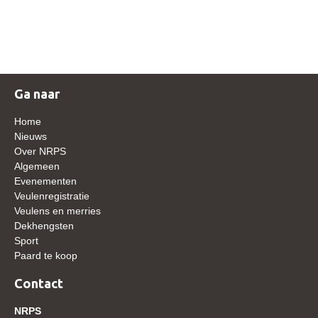
NRPS Keuringen
Hengstenkeuring
Regionale Keuringen
Nationale Keuring
Ga naar
Late Veulenkeuring
Home
ABOP
Nieuws
Over NRPS
Sport
Algemeen
Evenementen
Wereldkampioenschap Jonge Paarden
Veulenregistratie
Dutch Pony Championship
Veulens en merries
Dekhengsten
Evenementen
Sport
Paard te koop
Arabian Horse Events
Arabissimo
Contact
Veulenregistratie
NRPS