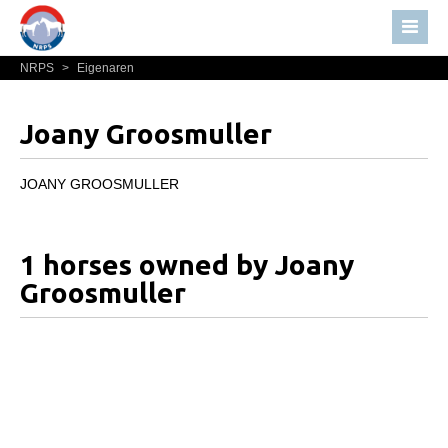
NRPS
>
Eigenaren
Home
Nieuws
Joany Groosmuller
Over NRPS
Bestuur NRPS
JOANY GROOSMULLER
Lidmaatschap NRPS
Informatie
1 horses owned by Joany
Lid worden
Groosmuller
Statuten en reglementen
Privacyverklaring
Algemeen
Paardenpaspoort aanvragen