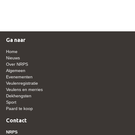
NRPS Keuringen
Hengstenkeuring
Regionale Keuringen
Nationale Keuring
Ga naar
Late Veulenkeuring
Home
ABOP
Nieuws
Over NRPS
Sport
Algemeen
Evenementen
Wereldkampioenschap Jonge Paarden
Veulenregistratie
Dutch Pony Championship
Veulens en merries
Dekhengsten
Evenementen
Sport
Paard te koop
Arabian Horse Events
Arabissimo
Contact
Veulenregistratie
NRPS