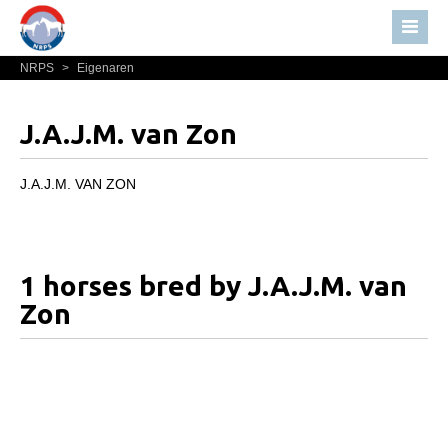
NRPS
>
Eigenaren
Home
Nieuws
J.A.J.M. van Zon
Over NRPS
Bestuur NRPS
J.A.J.M. VAN ZON
Lidmaatschap NRPS
Informatie
1 horses bred by J.A.J.M. van
Lid worden
Zon
Statuten en reglementen
Privacyverklaring
Algemeen
Paardenpaspoort aanvragen