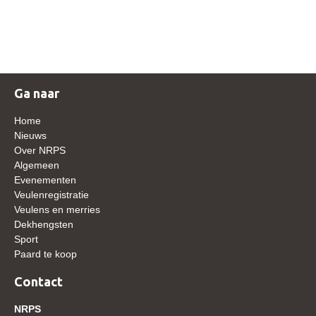
NRPS Keuringen
Hengstenkeuring
Regionale Keuringen
Nationale Keuring
Ga naar
Late Veulenkeuring
Home
ABOP
Nieuws
Over NRPS
Sport
Algemeen
Evenementen
Wereldkampioenschap Jonge Paarden
Veulenregistratie
Dutch Pony Championship
Veulens en merries
Dekhengsten
Evenementen
Sport
Paard te koop
Arabian Horse Events
Arabissimo
Contact
Veulenregistratie
NRPS