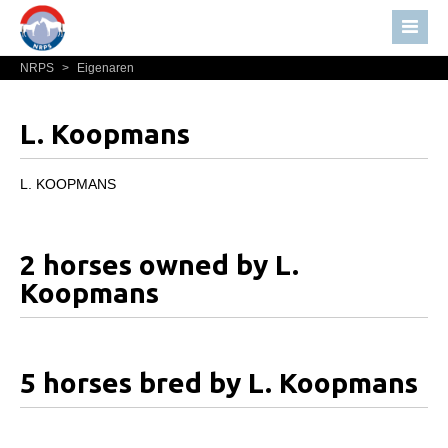
NRPS
>
Eigenaren
Home
Nieuws
L. Koopmans
Over NRPS
Bestuur NRPS
L. KOOPMANS
Lidmaatschap NRPS
Informatie
2 horses owned by L.
Lid worden
Koopmans
Statuten en reglementen
Privacyverklaring
5 horses bred by L. Koopmans
Algemeen
Paardenpaspoort aanvragen