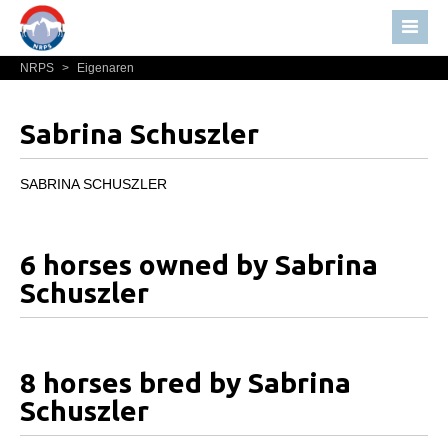
NRPS
>
Eigenaren
Home
Nieuws
Sabrina Schuszler
Over NRPS
Bestuur NRPS
SABRINA SCHUSZLER
Lidmaatschap NRPS
Informatie
6 horses owned by Sabrina
Lid worden
Schuszler
Statuten en reglementen
Privacyverklaring
8 horses bred by Sabrina
Algemeen
Schuszler
Paardenpaspoort aanvragen