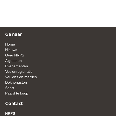
NRPS Keuringen
Hengstenkeuring
Regionale Keuringen
Nationale Keuring
Ga naar
Late Veulenkeuring
Home
ABOP
Nieuws
Over NRPS
Sport
Algemeen
Evenementen
Wereldkampioenschap Jonge Paarden
Veulenregistratie
Dutch Pony Championship
Veulens en merries
Dekhengsten
Evenementen
Sport
Paard te koop
Arabian Horse Events
Arabissimo
Contact
Veulenregistratie
NRPS