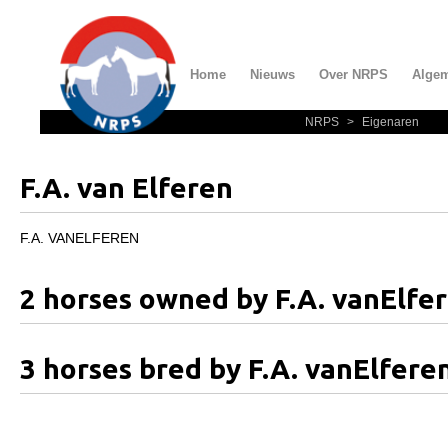
Home
Nieuws
Over NRPS
Alge
NRPS
>
Eigenaren
Home
Nieuws
F.A. van Elferen
Over NRPS
Bestuur NRPS
F.A. VANELFEREN
Lidmaatschap NRPS
2 horses owned by F.A. vanElfe
Informatie
Lid worden
3 horses bred by F.A. vanElfere
Statuten en reglementen
Privacyverklaring
Algemeen