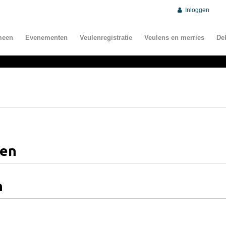
Inloggen
meen
Evenementen
Veulenregistratie
Veulens en merries
De
ren
n