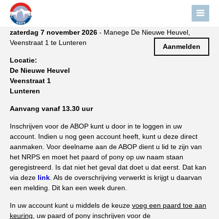
zaterdag 7 november 2026
- Manege De Nieuwe Heuvel,
Home
Veenstraat 1 te Lunteren
Aanmelden
Nieuws
Locatie:
De Nieuwe Heuvel
Over NRPS
Veenstraat 1
Bestuur NRPS
Lunteren
Lidmaatschap NRPS
Aanvang vanaf 13.30 uur
Informatie
Inschrijven voor de ABOP kunt u door in te loggen in uw
account. Indien u nog geen account heeft, kunt u deze direct
Lid worden
aanmaken. Voor deelname aan de ABOP dient u lid te zijn van
Statuten en reglementen
het NRPS en moet het paard of pony op uw naam staan
geregistreerd. Is dat niet het geval dat doet u dat eerst. Dat kan
Privacyverklaring
via deze
link
. Als de overschrijving verwerkt is krijgt u daarvan
een melding. Dit kan een week duren.
Algemeen
In uw account kunt u middels de keuze
voeg een paard toe aan
Paardenpaspoort aanvragen
keuring
, uw paard of pony inschrijven voor de