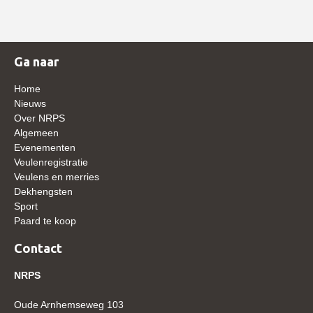
NRPS Keuringen
Hengstenkeuring
Ga naar
Regionale Keuringen
Nationale Keuring
Home
Nieuws
Late Veulenkeuring
Over NRPS
Algemeen
ABOP
Evenementen
Sport
Veulenregistratie
Veulens en merries
Wereldkampioenschap Jonge Paarden
Dekhengsten
Dutch Pony Championship
Sport
Paard te koop
Evenementen
Contact
Arabian Horse Events
NRPS
Arabissimo
Veulenregistratie
Oude Arnhemseweg 103