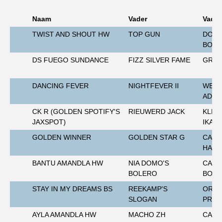
Import registratie
Naam
Vader
Vader
Veulenregistratie
TWIST AND SHOUT HW
TOP GUN
DON 
I&R Registratie
BOIS
Informatie overschrijven paspoort
DS FUEGO SUNDANCE
FIZZ SILVER FAME
GR M
Formulier overschrijven op naam
DANCING FEVER
NIGHTFEVER II
WEST
Animal Health Regulation
ADIO
Gids voor Goede Praktijken
CK R (GOLDEN SPOTIFY'S
RIEUWERD JACK
KLEP
JAXSPOT)
IKAR
Marktplaats
GOLDEN WINNER
GOLDEN STAR G
CALL
Tarievenlijst
HAN
Veel gestelde vragen
BANTU AMANDLA HW
NIA DOMO'S
CASS
BOLERO
BOIS
Webshop
STAY IN MY DREAMS BS
REEKAMP'S
ORCH
Evenementen
SLOGAN
PRIN
NRPS Select Sale
AYLA AMANDLA HW
MACHO ZH
CASS