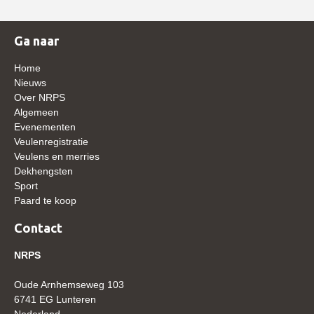
Veulens en merries
Zoek een NRPS paard
Ga naar
PEDIGREE ONLINE
Home
Nieuws
Informatie aan je paard of pony toevoegen
Over NRPS
Onze fokkerij
Algemeen
Evenementen
Fokkerij informatie
Veulenregistratie
Veulens en merries
Fokprogramma's en registratie
Dekhengsten
Informatie veulen registratie
Sport
Paard te koop
Veulen registratie
Contact
NRPS-Boegbeeld
Predicaten
NRPS
Cornage
Oude Arnhemseweg 103
6741 EG Lunteren
Röntgenonderzoek
Nederland