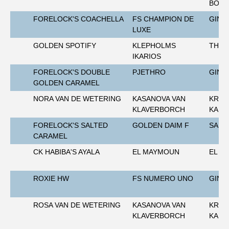
BOIS
NRPS Keuringen
FORELOCK'S COACHELLA
FS CHAMPION DE
GIN 
Hengstenkeuring
LUXE
Regionale Keuringen
GOLDEN SPOTIFY
KLEPHOLMS
THO
IKARIOS
Nationale Keuring
FORELOCK'S DOUBLE
PJETHRO
GIN 
Late Veulenkeuring
GOLDEN CARAMEL
ABOP
NORA VAN DE WETERING
KASANOVA VAN
KRAN
KLAVERBORCH
KADA
Sport
FORELOCK'S SALTED
GOLDEN DAIM F
SA M
Wereldkampioenschap Jonge Paarden
CARAMEL
Dutch Pony Championship
CK HABIBA'S AYALA
EL MAYMOUN
EL M
Evenementen
ROXIE HW
FS NUMERO UNO
GIN 
Arabian Horse Events
Arabissimo
ROSA VAN DE WETERING
KASANOVA VAN
KRAN
KLAVERBORCH
KADA
Veulenregistratie