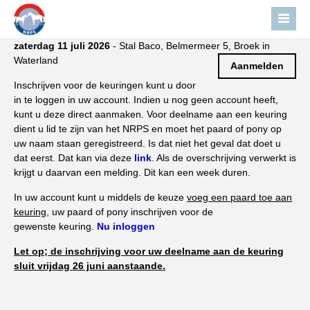
zaterdag 11 juli 2026
- Stal Baco, Belmermeer 5, Broek in
Home
Waterland
Aanmelden
Nieuws
Inschrijven voor de keuringen kunt u door
in te loggen in uw account. Indien u nog geen account heeft,
Over NRPS
kunt u deze direct aanmaken. Voor deelname aan een keuring
Bestuur NRPS
dient u lid te zijn van het NRPS en moet het paard of pony op
uw naam staan geregistreerd. Is dat niet het geval dat doet u
Lidmaatschap NRPS
dat eerst. Dat kan via deze
link
. Als de overschrijving verwerkt is
krijgt u daarvan een melding. Dit kan een week duren.
Informatie
Lid worden
In uw account kunt u middels de keuze
voeg een paard toe aan
keuring
, uw paard of pony inschrijven voor de
Statuten en reglementen
gewenste keuring.
Nu inloggen
Privacyverklaring
Let op; de inschrijving voor uw deelname aan de keuring
sluit vrijdag 26 juni aanstaande.
Algemeen
Paardenpaspoort aanvragen