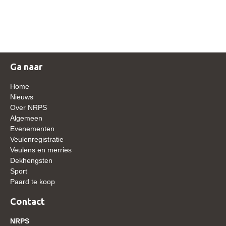
NRPS Keuringen
Hengstenkeuring
Regionale Keuringen
Nationale Keuring
Ga naar
Late Veulenkeuring
Home
ABOP
Nieuws
Over NRPS
Sport
Algemeen
Evenementen
Wereldkampioenschap Jonge Paarden
Veulenregistratie
Dutch Pony Championship
Veulens en merries
Dekhengsten
Evenementen
Sport
Paard te koop
Arabian Horse Events
Arabissimo
Contact
Veulenregistratie
NRPS