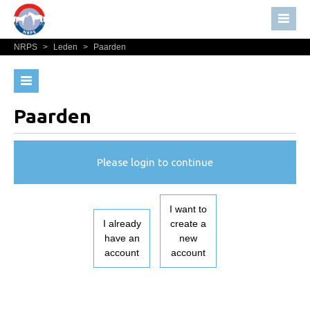
NRPS
>
Leden
>
Paarden
Home
Nieuws
Over NRPS
Paarden
Bestuur NRPS
Lidmaatschap NRPS
Please login to continue
Informatie
Lid worden
I want to
Statuten en reglementen
I already
create a
have an
new
Privacyverklaring
account
account
Algemeen
Paardenpaspoort aanvragen