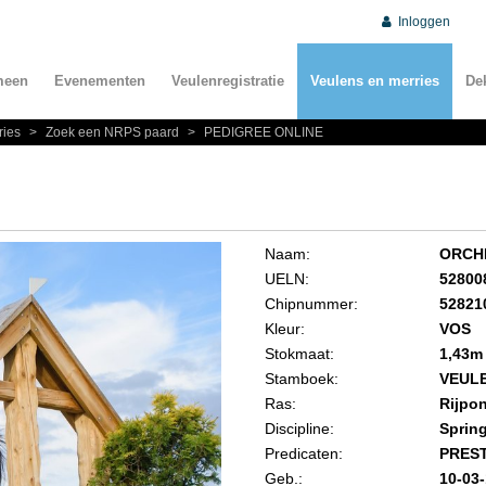
Inloggen
meen
Evenementen
Veulenregistratie
Veulens en merries
De
ries
>
Zoek een NRPS paard
>
PEDIGREE ONLINE
Naam:
ORCHI
UELN:
52800
Chipnummer:
52821
Kleur:
VOS
Stokmaat:
1,43m
Stamboek:
VEUL
Ras:
Rijpo
Discipline:
Sprin
Predicaten:
PREST
Geb.:
10-03