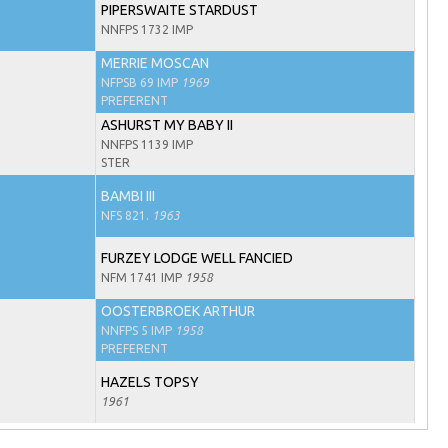
PIPERSWAITE STARDUST
NNFPS 1732 IMP
MERRIE MOSCAN
NFPSB 69 IMP
1969
PREFERENT
ASHURST MY BABY II
NNFPS 1139 IMP
STER
BAMBI III
NFS 821.
1963
FURZEY LODGE WELL FANCIED
NFM 1741 IMP
1958
OOSTERBROEK ARTHUR
NNFPS 5 IMP
1958
PREFERENT
HAZELS TOPSY
1961