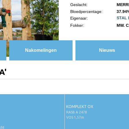
Geslacht:
MERR
Bloedpercentage:
37.94
STAL
Eigenaar:
Fokker:
MW. C
Nakomelingen
Nieuws
A'
KOMPLEKT OX
RASB A 2478
VOS 1,57m
86