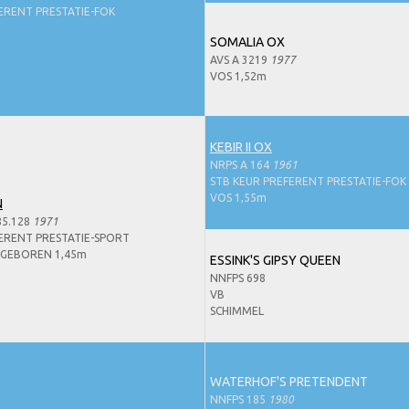
ERENT PRESTATIE-FOK
SOMALIA OX
AVS A 3219
1977
VOS 1,52m
KEBIR II OX
NRPS A 164
1961
STB KEUR PREFERENT PRESTATIE-FOK
VOS 1,55m
N
85.128
1971
ERENT PRESTATIE-SPORT
 GEBOREN 1,45m
ESSINK'S GIPSY QUEEN
NNFPS 698
VB
SCHIMMEL
WATERHOF'S PRETENDENT
NNFPS 185
1980