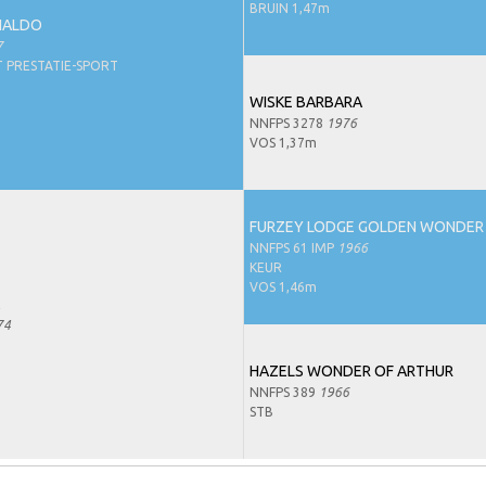
BRUIN 1,47m
NALDO
7
 PRESTATIE-SPORT
WISKE BARBARA
NNFPS 3278
1976
VOS 1,37m
FURZEY LODGE GOLDEN WONDER
NNFPS 61 IMP
1966
KEUR
VOS 1,46m
74
HAZELS WONDER OF ARTHUR
NNFPS 389
1966
STB