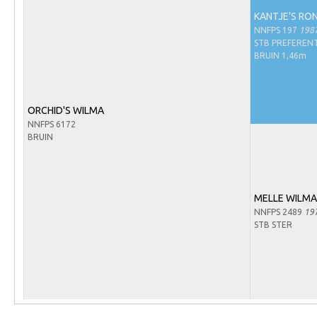
Arabissimo
KANTJE'S RO
Veulenregistratie
NNFPS 197
198
STB PREFERENT
Veulens en merries
BRUIN 1,46m
Zoek een NRPS paard
PEDIGREE ONLINE
ORCHID'S WILMA
NNFPS 6172
Informatie aan je paard of pony toevoegen
BRUIN
Onze fokkerij
Fokkerij informatie
MELLE WILMA
Fokprogramma's en registratie
NNFPS 2489
19
Informatie veulen registratie
STB STER
Veulen registratie
NRPS-Boegbeeld
Predicaten