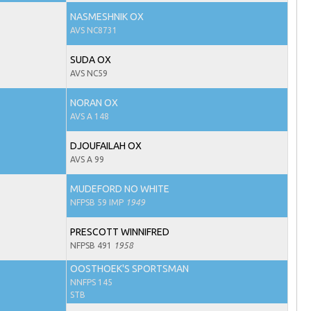
NASMESHNIK OX
AVS NC8731
SUDA OX
AVS NC59
NORAN OX
AVS A 148
DJOUFAILAH OX
AVS A 99
MUDEFORD NO WHITE
NFPSB 59 IMP
1949
PRESCOTT WINNIFRED
NFPSB 491
1958
OOSTHOEK'S SPORTSMAN
NNFPS 145
STB