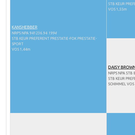
Evenementen
STB KEUR PREF
VOS 1,55m
NRPS Select Sale
NRPS Keuringen
KANSHEBBER
Hengstenkeuring
NRPS NPA 941236.94
1994
STB KEUR PREFERENT PRESTATIE-FOK PRESTATIE-
Regionale Keuringen
SPORT
VOS 1,44m
Nationale Keuring
Late Veulenkeuring
DAISY BROW
NRPS NPA STB 
ABOP
STB KEUR PREF
Sport
SCHIMMEL VOS
Wereldkampioenschap Jonge Paarden
Dutch Pony Championship
Evenementen
Arabian Horse Events