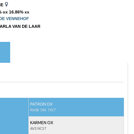
IE
% ox 16.86% xx
 DE VENNEHOF
ARLA VAN DE LAAR
PATRON OX
RASB 586
1957
KARMEN OX
AVS NC57