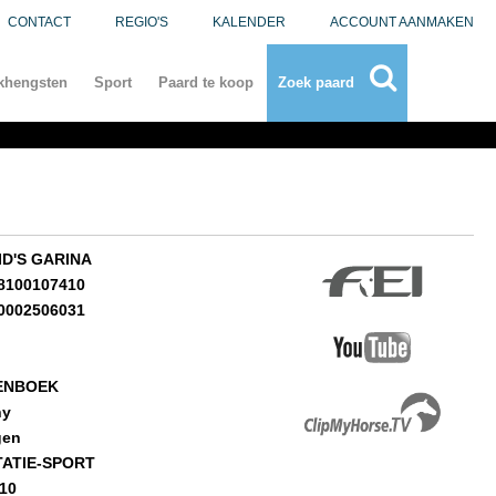
CONTACT
REGIO'S
KALENDER
ACCOUNT AANMAKEN
khengsten
Sport
Paard te koop
Zoek paard
D'S GARINA
8100107410
0002506031
ENBOEK
ny
gen
ATIE-SPORT
-10