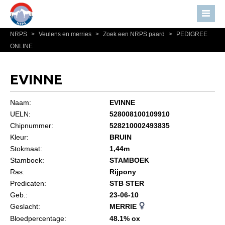
NRPS
>
Veulens en merries
>
Zoek een NRPS paard
>
PEDIGREE
Home
ONLINE
Nieuws
Over NRPS
EVINNE
Bestuur NRPS
Naam:
EVINNE
Lidmaatschap NRPS
UELN:
528008100109910
Chipnummer:
528210002493835
Informatie
Kleur:
BRUIN
Lid worden
Stokmaat:
1,44m
Statuten en reglementen
Stamboek:
STAMBOEK
Ras:
Rijpony
Privacyverklaring
Predicaten:
STB STER
Geb.:
23-06-10
Algemeen
Geslacht:
MERRIE
Paardenpaspoort aanvragen
Bloedpercentage:
48.1% ox