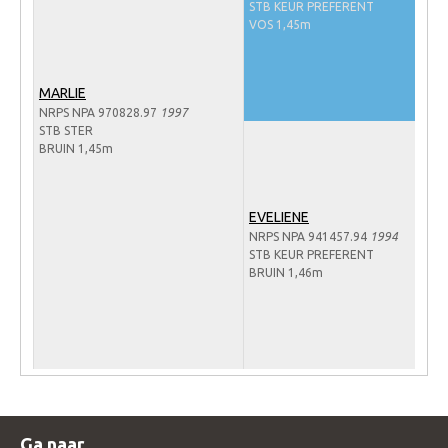
STB KEUR PREFERENT
Veulens en merries
VOS 1,45m
Zoek een NRPS paard
PEDIGREE ONLINE
MARLIE
NRPS NPA 970828.97
1997
Informatie aan je paard of pony toevoegen
STB STER
BRUIN 1,45m
Onze fokkerij
Fokkerij informatie
EVELIENE
Fokprogramma's en registratie
NRPS NPA 941457.94
1994
STB KEUR PREFERENT
Informatie veulen registratie
BRUIN 1,46m
Veulen registratie
NRPS-Boegbeeld
Predicaten
Cornage
Röntgenonderzoek
Ga naar