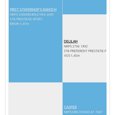
NRPS Keuringen
FIRST STAYERHOF'S RAMZI H
Hengstenkeuring
NRPS 528008040021904
2004
STB PRESTATIE-SPORT
Regionale Keuringen
BRUIN 1,47m
Nationale Keuring
Late Veulenkeuring
DELILAH
NRPS 2796
1992
ABOP
STB PREFERENT PRESTATIE-FOK
VOS 1,45m
Sport
Wereldkampioenschap Jonge Paarden
Dutch Pony Championship
Evenementen
Arabian Horse Events
Arabissimo
CASPER
Veulenregistratie
NRPS NPA 910003.87
1987