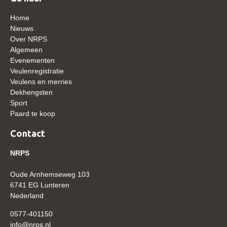
WBSFH
Home
Dekhengsten
Nieuws
Over NRPS
Zoek een hengst
Algemeen
Evenementen
HENGSTEN ONLINE
Veulenregistratie
Hengstenselectie
Veulens en merries
Dekhengsten
Informatie Hengstenkeuring
Sport
Paard te koop
AANMELDEN HENGSTENKEURING ONDER HET
ZADEL 2026
Contact
Verrichtingsonderzoek NRPS
NRPS
Verrichtingsonderzoek 2025-2026
Oude Arnhemseweg 103
Verrichtingsonderzoek 2024-2025
6741 EG Lunteren
Verrichtingsonderzoek 2023-2024
Nederland
Verrichtingsonderzoek 2022-2023
0577-401150
info@nrps.nl
Verrichtingsonderzoek 2021-2022