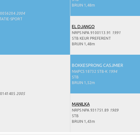
BRUIN 1,48m
40056204
2004
TATIE-SPORT
EL DJANGO
NRPS NPA 9100113.91
1991
STB KEUR PREFERENT
BRUIN 1,48m
BOKKESPRONG CASJMIER
NWPCS 18732 STB-K
1994
STB
BRUIN 1,52m
50141405
2005
MANILKA
NRPS NPA 931751.89
1989
STB
BRUIN 1,43m