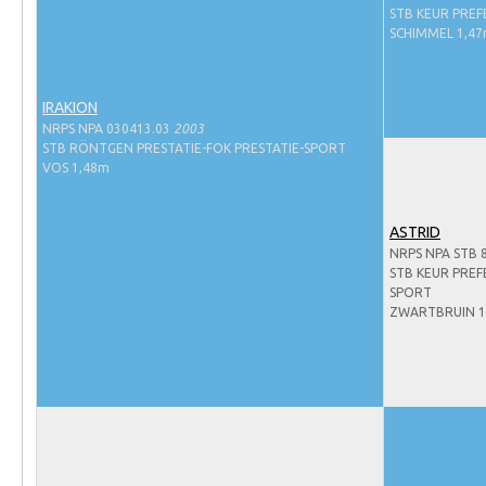
Evenementen
STB KEUR PREF
SCHIMMEL 1,4
NRPS Select Sale
NRPS Keuringen
IRAKION
Hengstenkeuring
NRPS NPA 030413.03
2003
STB RÖNTGEN PRESTATIE-FOK PRESTATIE-SPORT
Regionale Keuringen
VOS 1,48m
Nationale Keuring
Late Veulenkeuring
ASTRID
NRPS NPA STB 
ABOP
STB KEUR PREF
SPORT
Sport
ZWARTBRUIN 1
Wereldkampioenschap Jonge Paarden
Dutch Pony Championship
Evenementen
Arabian Horse Events