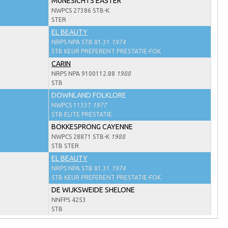
MUNESICHTS EASTER
NWPCS 27386 STB-K
STER
EL BEAUTY
NRPS NPA STB 81.31
1974
STB KEUR PREFERENT PRESTATIE-FOK
CARIN
NRPS NPA 9100112.88
1988
STB
DOWNLAND FOLKLORE
NWPCS 11337
1977
STB ELITE PRESTATIE
BOKKESPRONG CAYENNE
NWPCS 28871 STB-K
1988
STB STER
EL BEAUTY
NRPS NPA STB 81.31
1974
STB KEUR PREFERENT PRESTATIE-FOK
DE WIJKSWEIDE SHELONE
NNFPS 4253
STB