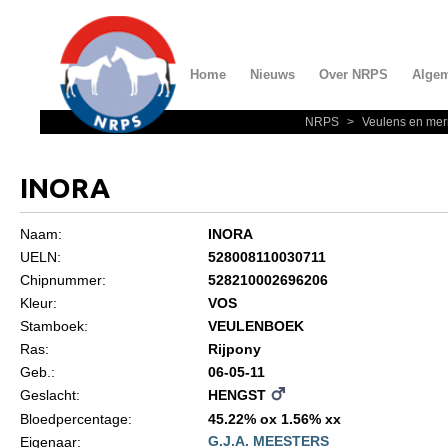
Home
Nieuws
Over NRPS
Alge
NRPS
>
Veulens en mer
Home
Nieuws
INORA
Over NRPS
Naam:
INORA
Bestuur NRPS
UELN:
528008110030711
Lidmaatschap NRPS
Chipnummer:
528210002696206
Kleur:
VOS
Informatie
Stamboek:
VEULENBOEK
Lid worden
Ras:
Rijpony
Geb.:
06-05-11
Statuten en reglementen
Geslacht:
HENGST
Privacyverklaring
Bloedpercentage:
45.22% ox 1.56% xx
G.J.A. MEESTERS
Eigenaar:
Algemeen