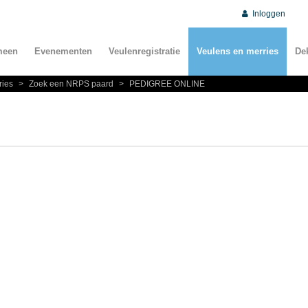
Inloggen
meen
Evenementen
Veulenregistratie
Veulens en merries
De
ries
>
Zoek een NRPS paard
>
PEDIGREE ONLINE