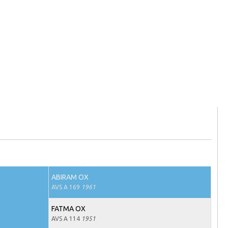
ABIRAM OX
AVS A 169
1961
FATMA OX
AVS A 114
1951