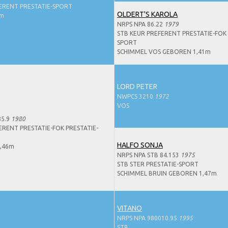
ERENT PRESTATIE-SPORT
OLDERT'S KAROLA
7m
NRPS NPA 86.22
1979
STB KEUR PREFERENT PRESTATIE-FOK 
SPORT
SCHIMMEL VOS GEBOREN 1,41m
LORD PETER
NWPCS 3210
1972
VOS
85.9
1980
ERENT PRESTATIE-FOK PRESTATIE-
HALFO SONJA
,46m
NRPS NPA STB 84.153
1975
STB STER PRESTATIE-SPORT
SCHIMMEL BRUIN GEBOREN 1,47m
VITANO
NRPS NPA 980010.95
1995
STB