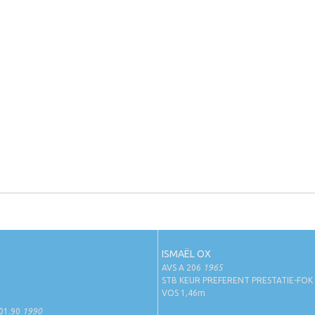
ISMAËL OX
AVS A 206
1965
STB KEUR PREFERENT PRESTATIE-FOK
VOS 1,46m
01.90
1990