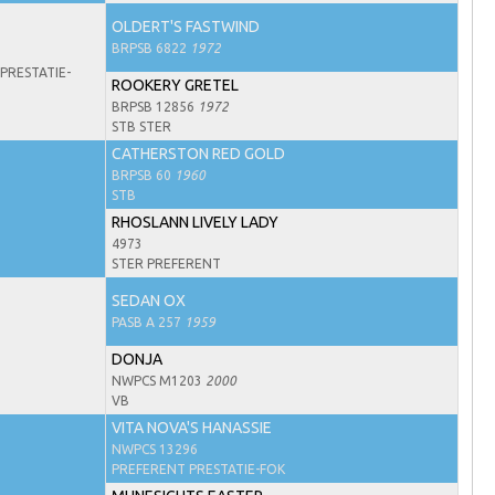
OLDERT'S FASTWIND
BRPSB 6822
1972
PRESTATIE-
ROOKERY GRETEL
BRPSB 12856
1972
STB STER
CATHERSTON RED GOLD
BRPSB 60
1960
STB
RHOSLANN LIVELY LADY
4973
STER PREFERENT
SEDAN OX
PASB A 257
1959
DONJA
NWPCS M1203
2000
VB
VITA NOVA'S HANASSIE
NWPCS 13296
PREFERENT PRESTATIE-FOK