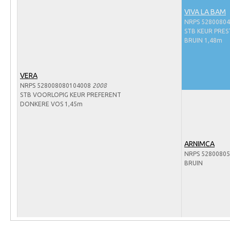
Arabissimo
VIVA LA BAM
Veulenregistratie
NRPS 5280080
STB KEUR PRES
Veulens en merries
BRUIN 1,48m
Zoek een NRPS paard
PEDIGREE ONLINE
VERA
NRPS 528008080104008
2008
Informatie aan je paard of pony toevoegen
STB VOORLOPIG KEUR PREFERENT
DONKERE VOS 1,45m
Onze fokkerij
Fokkerij informatie
ARNIMCA
Fokprogramma's en registratie
NRPS 5280080
Informatie veulen registratie
BRUIN
Veulen registratie
NRPS-Boegbeeld
Predicaten