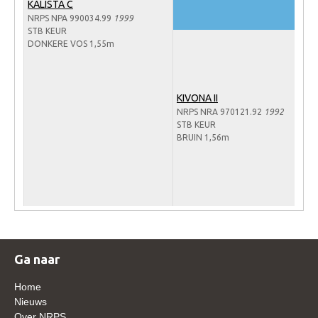
KALISTA C
WBSFH
NRPS NPA 990034.99
1999
STB KEUR
Dekhengsten
DONKERE VOS 1,55m
Zoek een hengst
HENGSTEN ONLINE
KIVONA II
Hengstenselectie
NRPS NRA 970121.92
1992
STB KEUR
Informatie Hengstenkeuring
BRUIN 1,56m
AANMELDEN HENGSTENKEURING ONDER HET
ZADEL 2026
Verrichtingsonderzoek NRPS
Verrichtingsonderzoek 2025-2026
Verrichtingsonderzoek 2024-2025
Ga naar
Verrichtingsonderzoek 2023-2024
Home
Verrichtingsonderzoek 2022-2023
Nieuws
Over NRPS
Verrichtingsonderzoek 2021-2022