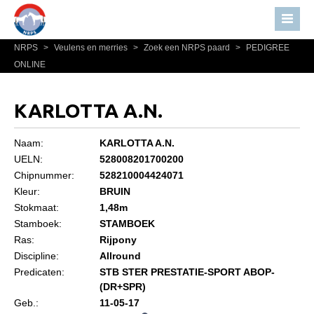
NRPS
>
Veulens en merries
>
Zoek een NRPS paard
>
PEDIGREE
Home
ONLINE
Nieuws
Over NRPS
KARLOTTA A.N.
Bestuur NRPS
Naam:
KARLOTTA A.N.
Lidmaatschap NRPS
UELN:
528008201700200
Chipnummer:
528210004424071
Informatie
Kleur:
BRUIN
Lid worden
Stokmaat:
1,48m
Statuten en reglementen
Stamboek:
STAMBOEK
Ras:
Rijpony
Privacyverklaring
Discipline:
Allround
Predicaten:
STB STER PRESTATIE-SPORT ABOP-
Algemeen
(DR+SPR)
Paardenpaspoort aanvragen
Geb.:
11-05-17