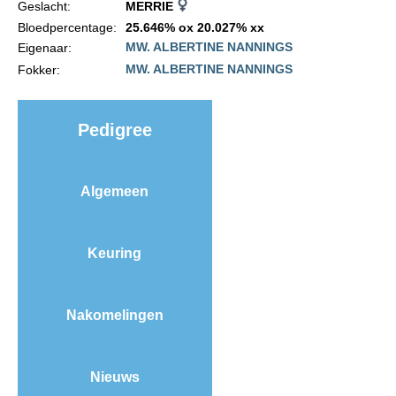
Geslacht:
MERRIE
Import registratie
Bloedpercentage:
25.646% ox 20.027% xx
Veulenregistratie
MW. ALBERTINE NANNINGS
Eigenaar:
MW. ALBERTINE NANNINGS
Fokker:
I&R Registratie
Informatie overschrijven paspoort
Pedigree
Formulier overschrijven op naam
Animal Health Regulation
Algemeen
Gids voor Goede Praktijken
Marktplaats
Keuring
Tarievenlijst
Veel gestelde vragen
Nakomelingen
Webshop
Evenementen
Nieuws
NRPS Select Sale