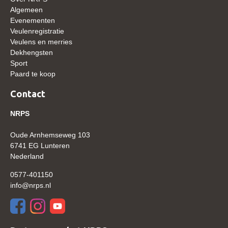
Algemeen
Verrichtingsonderzoek 2020-2021
Evenementen
Veulenregistratie
Verrichtingsonderzoek 2019-2020
Veulens en merries
Sport
Dekhengsten
Sport
Paard te koop
Paard te koop
Inloggen
Contact
CONTACT
NRPS
REGIO'S
Oude Arnhemseweg 103
Regio Noord
6741 EG Lunteren
Nederland
Bestuur Regio Noord
0577-401150
Regio Midden
info@nrps.nl
Bestuur Regio Midden
Regio West