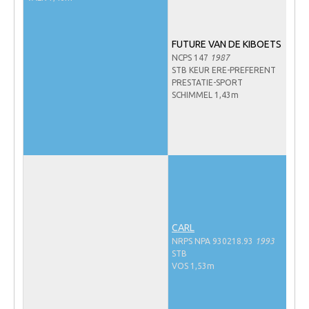
Veulens en merries
Zoek een NRPS paard
FUTURE VAN DE KIBOETS
NCPS 147
1987
PEDIGREE ONLINE
STB KEUR ERE-PREFERENT
PRESTATIE-SPORT
Informatie aan je paard of pony toevoegen
SCHIMMEL 1,43m
Onze fokkerij
Fokkerij informatie
Fokprogramma's en registratie
Informatie veulen registratie
Veulen registratie
NRPS-Boegbeeld
CARL
NRPS NPA 930218.93
1993
Predicaten
STB
VOS 1,53m
Cornage
Röntgenonderzoek